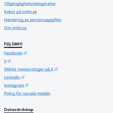
Tillgänglighetsredogörelse
Kakor på smhi.se
Hantering av personuppgifter
Om smhi.se
Följ SMHI
Länk till annan webbplats.
Facebook
Länk till annan webbplats.
X
Länk till annan webbplats.
SMHIs meteorologer på X
Länk till annan webbplats.
Linkedin
Länk till annan webbplats.
Instagram
Policy för sociala medier
Datavärdskap