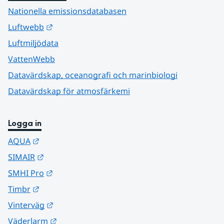
Nationella emissionsdatabasen
Länk till annan webbplats.
Luftwebb
Luftmiljödata
VattenWebb
Datavärdskap, oceanografi och marinbiologi
Datavärdskap för atmosfärkemi
Logga in
Länk till annan webbplats.
AQUA
Länk till annan webbplats.
SIMAIR
Länk till annan webbplats.
SMHI Pro
Länk till annan webbplats.
Timbr
Länk till annan webbplats.
Vinterväg
Länk till annan webbplats.
Väderlarm