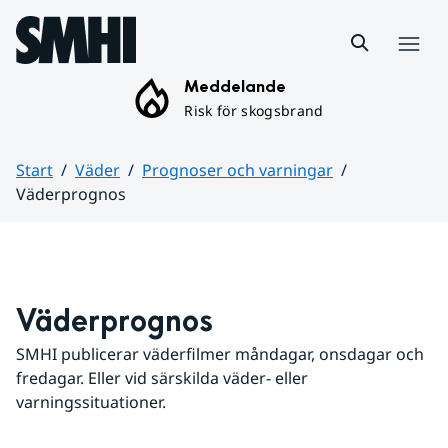
Hoppa till sidans innehåll
Meny
Meddelande
Risk för skogsbrand
Start
Väder
Prognoser och varningar
Väderprognos
Huvudinnehåll
Väderprognos
SMHI publicerar väderfilmer måndagar, onsdagar och 
fredagar. Eller vid särskilda väder- eller 
varningssituationer.