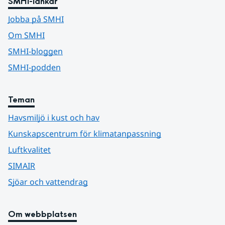
SMHI-länkar
Jobba på SMHI
Om SMHI
SMHI-bloggen
SMHI-podden
Teman
Havsmiljö i kust och hav
Kunskapscentrum för klimatanpassning
Luftkvalitet
SIMAIR
Sjöar och vattendrag
Om webbplatsen