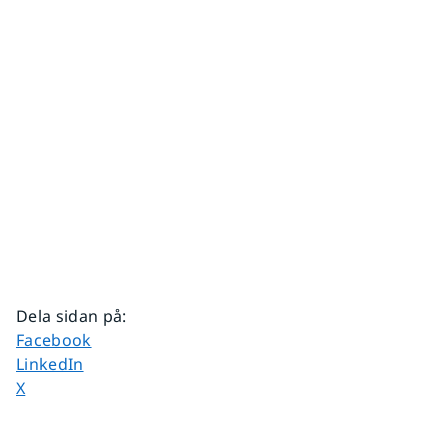
Dela sidan på
:
Dela sidan på
Facebook
Dela sidan på
LinkedIn
Dela sidan på
X