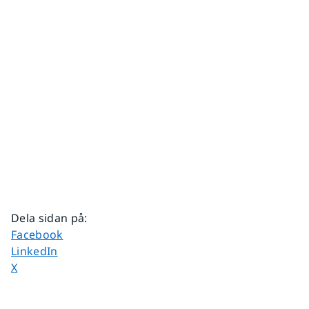
Dela sidan på
:
Dela sidan på
Facebook
Dela sidan på
LinkedIn
Dela sidan på
X