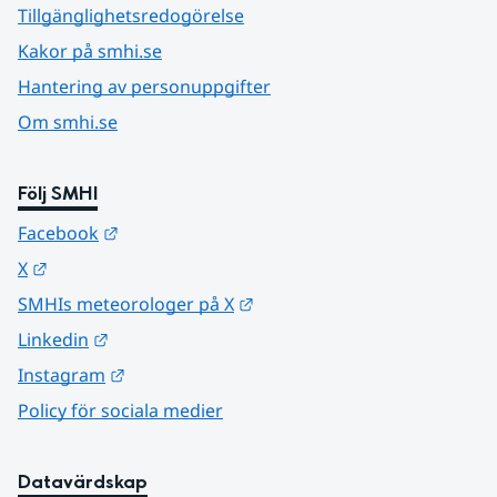
Tillgänglighetsredogörelse
Kakor på smhi.se
Hantering av personuppgifter
Om smhi.se
Följ SMHI
Länk till annan webbplats.
Facebook
Länk till annan webbplats.
X
Länk till annan webbplats.
SMHIs meteorologer på X
Länk till annan webbplats.
Linkedin
Länk till annan webbplats.
Instagram
Policy för sociala medier
Datavärdskap