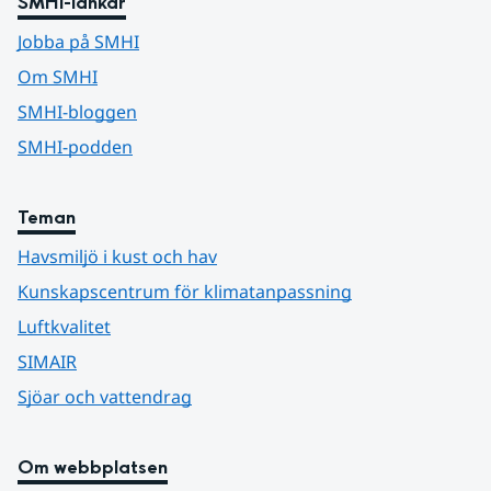
SMHI-länkar
Jobba på SMHI
Om SMHI
SMHI-bloggen
SMHI-podden
Teman
Havsmiljö i kust och hav
Kunskapscentrum för klimatanpassning
Luftkvalitet
SIMAIR
Sjöar och vattendrag
Om webbplatsen