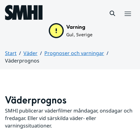
Hoppa till sidans innehåll
Meny
Varning
Gul, Sverige
Start
Väder
Prognoser och varningar
Väderprognos
Huvudinnehåll
Väderprognos
SMHI publicerar väderfilmer måndagar, onsdagar och 
fredagar. Eller vid särskilda väder- eller 
varningssituationer.