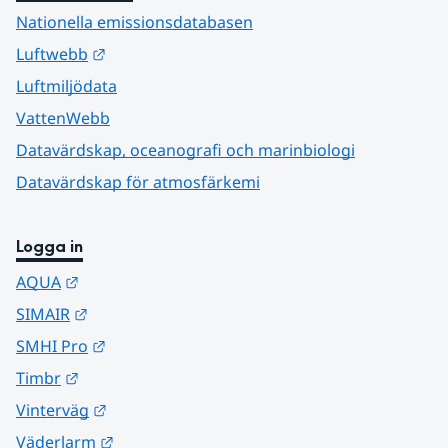
Nationella emissionsdatabasen
Länk till annan webbplats.
Luftwebb
Luftmiljödata
VattenWebb
Datavärdskap, oceanografi och marinbiologi
Datavärdskap för atmosfärkemi
Logga in
Länk till annan webbplats.
AQUA
Länk till annan webbplats.
SIMAIR
Länk till annan webbplats.
SMHI Pro
Länk till annan webbplats.
Timbr
Länk till annan webbplats.
Vinterväg
Länk till annan webbplats.
Väderlarm