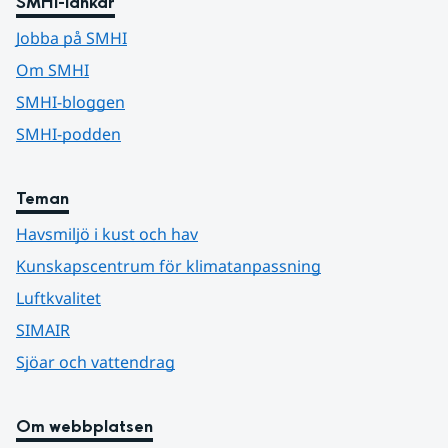
SMHI-länkar
Jobba på SMHI
Om SMHI
SMHI-bloggen
SMHI-podden
Teman
Havsmiljö i kust och hav
Kunskapscentrum för klimatanpassning
Luftkvalitet
SIMAIR
Sjöar och vattendrag
Om webbplatsen