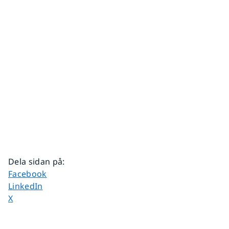
Dela sidan på
:
Dela sidan på
Facebook
Dela sidan på
LinkedIn
Dela sidan på
X