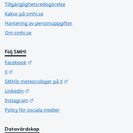
Tillgänglighetsredogörelse
Kakor på smhi.se
Hantering av personuppgifter
Om smhi.se
Följ SMHI
Länk till annan webbplats.
Facebook
Länk till annan webbplats.
X
Länk till annan webbplats.
SMHIs meteorologer på X
Länk till annan webbplats.
Linkedin
Länk till annan webbplats.
Instagram
Policy för sociala medier
Datavärdskap