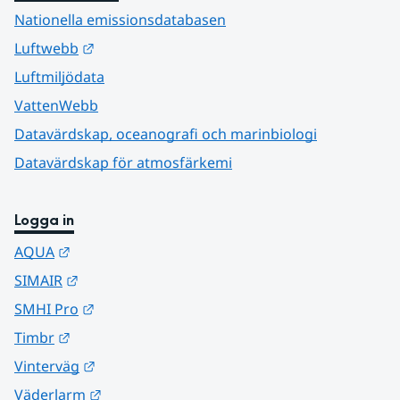
Nationella emissionsdatabasen
Länk till annan webbplats.
Luftwebb
Luftmiljödata
VattenWebb
Datavärdskap, oceanografi och marinbiologi
Datavärdskap för atmosfärkemi
Logga in
Länk till annan webbplats.
AQUA
Länk till annan webbplats.
SIMAIR
Länk till annan webbplats.
SMHI Pro
Länk till annan webbplats.
Timbr
Länk till annan webbplats.
Vinterväg
Länk till annan webbplats.
Väderlarm