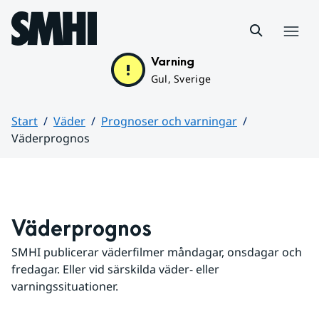
Hoppa till sidans innehåll
Meny
Varning
Gul, Sverige
Start
Väder
Prognoser och varningar
Väderprognos
Huvudinnehåll
Väderprognos
SMHI publicerar väderfilmer måndagar, onsdagar och 
fredagar. Eller vid särskilda väder- eller 
varningssituationer.