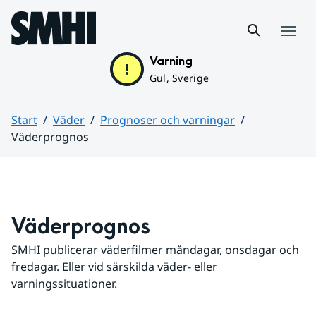
Hoppa till sidans innehåll
Meny
Varning
Gul, Sverige
Start
Väder
Prognoser och varningar
Väderprognos
Huvudinnehåll
Väderprognos
SMHI publicerar väderfilmer måndagar, onsdagar och 
fredagar. Eller vid särskilda väder- eller 
varningssituationer.