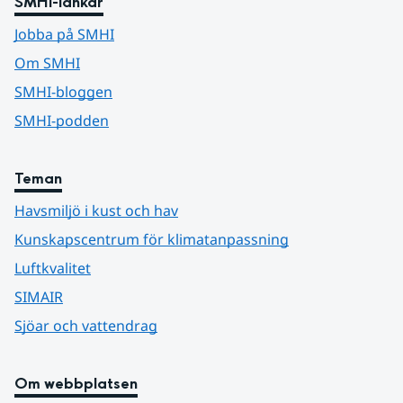
SMHI-länkar
Jobba på SMHI
Om SMHI
SMHI-bloggen
SMHI-podden
Teman
Havsmiljö i kust och hav
Kunskapscentrum för klimatanpassning
Luftkvalitet
SIMAIR
Sjöar och vattendrag
Om webbplatsen