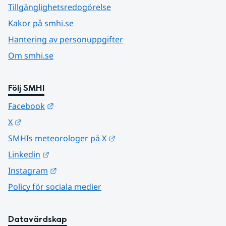
Tillgänglighetsredogörelse
Kakor på smhi.se
Hantering av personuppgifter
Om smhi.se
Följ SMHI
Länk till annan webbplats.
Facebook
Länk till annan webbplats.
X
Länk till annan webbplats.
SMHIs meteorologer på X
Länk till annan webbplats.
Linkedin
Länk till annan webbplats.
Instagram
Policy för sociala medier
Datavärdskap