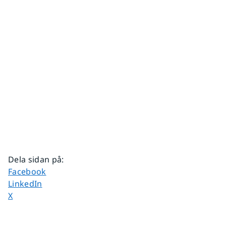
Dela sidan på
:
Dela sidan på
Facebook
Dela sidan på
LinkedIn
Dela sidan på
X