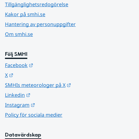
Tillgänglighetsredogörelse
Kakor på smhi.se
Hantering av personuppgifter
Om smhi.se
Följ SMHI
Länk till annan webbplats.
Facebook
Länk till annan webbplats.
X
Länk till annan webbplats.
SMHIs meteorologer på X
Länk till annan webbplats.
Linkedin
Länk till annan webbplats.
Instagram
Policy för sociala medier
Datavärdskap