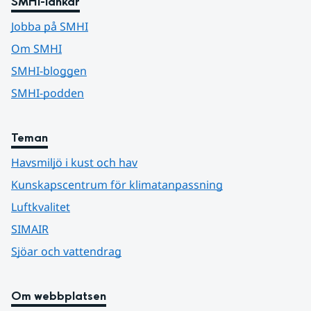
SMHI-länkar
Jobba på SMHI
Om SMHI
SMHI-bloggen
SMHI-podden
Teman
Havsmiljö i kust och hav
Kunskapscentrum för klimatanpassning
Luftkvalitet
SIMAIR
Sjöar och vattendrag
Om webbplatsen