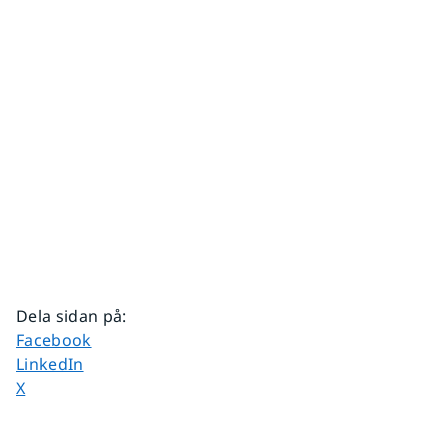
Dela sidan på
:
Dela sidan på
Facebook
Dela sidan på
LinkedIn
Dela sidan på
X