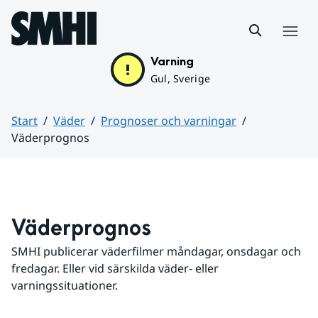
Hoppa till sidans innehåll
Meny
Varning
Gul, Sverige
Start
Väder
Prognoser och varningar
Väderprognos
Huvudinnehåll
Väderprognos
SMHI publicerar väderfilmer måndagar, onsdagar och 
fredagar. Eller vid särskilda väder- eller 
varningssituationer.