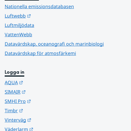
Nationella emissionsdatabasen
Länk till annan webbplats.
Luftwebb
Luftmiljödata
VattenWebb
Datavärdskap, oceanografi och marinbiologi
Datavärdskap för atmosfärkemi
Logga in
Länk till annan webbplats.
AQUA
Länk till annan webbplats.
SIMAIR
Länk till annan webbplats.
SMHI Pro
Länk till annan webbplats.
Timbr
Länk till annan webbplats.
Vinterväg
Länk till annan webbplats.
Väderlarm