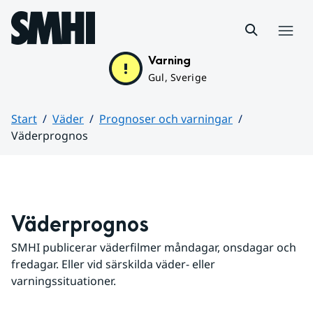
Hoppa till sidans innehåll
Meny
Varning
Gul, Sverige
Start
Väder
Prognoser och varningar
Väderprognos
Huvudinnehåll
Väderprognos
SMHI publicerar väderfilmer måndagar, onsdagar och 
fredagar. Eller vid särskilda väder- eller 
varningssituationer.