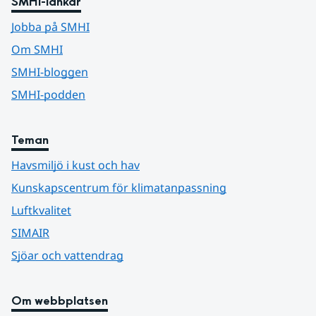
SMHI-länkar
Jobba på SMHI
Om SMHI
SMHI-bloggen
SMHI-podden
Teman
Havsmiljö i kust och hav
Kunskapscentrum för klimatanpassning
Luftkvalitet
SIMAIR
Sjöar och vattendrag
Om webbplatsen