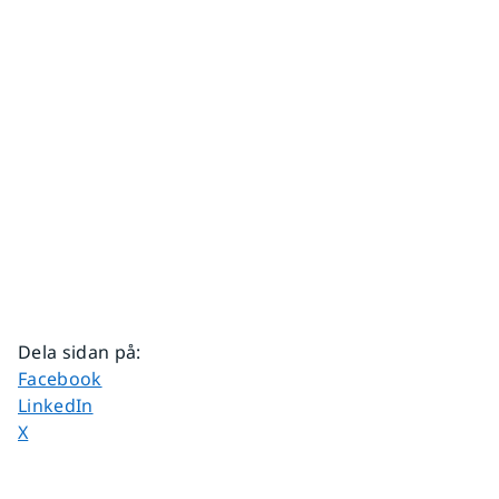
Dela sidan på
:
Dela sidan på
Facebook
Dela sidan på
LinkedIn
Dela sidan på
X