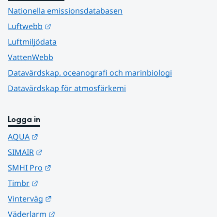
Nationella emissionsdatabasen
Länk till annan webbplats.
Luftwebb
Luftmiljödata
VattenWebb
Datavärdskap, oceanografi och marinbiologi
Datavärdskap för atmosfärkemi
Logga in
Länk till annan webbplats.
AQUA
Länk till annan webbplats.
SIMAIR
Länk till annan webbplats.
SMHI Pro
Länk till annan webbplats.
Timbr
Länk till annan webbplats.
Vinterväg
Länk till annan webbplats.
Väderlarm