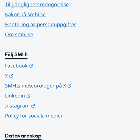
Tillgänglighetsredogörelse
Kakor på smhi.se
Hantering av personuppgifter
Om smhi.se
Följ SMHI
Länk till annan webbplats.
Facebook
Länk till annan webbplats.
X
Länk till annan webbplats.
SMHIs meteorologer på X
Länk till annan webbplats.
Linkedin
Länk till annan webbplats.
Instagram
Policy för sociala medier
Datavärdskap