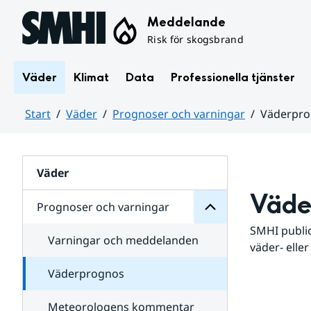
Hoppa till sidans innehåll
Meddelande
Risk för skogsbrand
Väder
Klimat
Data
Professionella tjänster
Start
Väder
Prognoser och varningar
Väderpr
varningar
och
Huvudinnehåll
Prognoser
för
Undersidor
Väder
Väde
Prognoser och varningar
SMHI public
Varningar och meddelanden
väder- eller
Väderprognos
Meteorologens kommentar