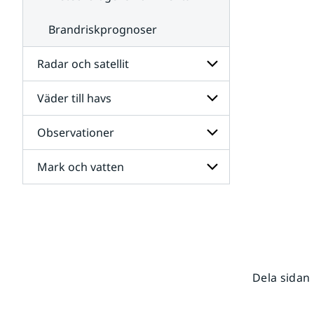
Brandriskprognoser
Radar och satellit
Väder till havs
Undersidor
för
Radar
Observationer
Undersidor
och
för
satellit
Väder
Mark och vatten
Undersidor
till
för
havs
Observationer
Undersidor
för
Mark
och
vatten
Dela sidan