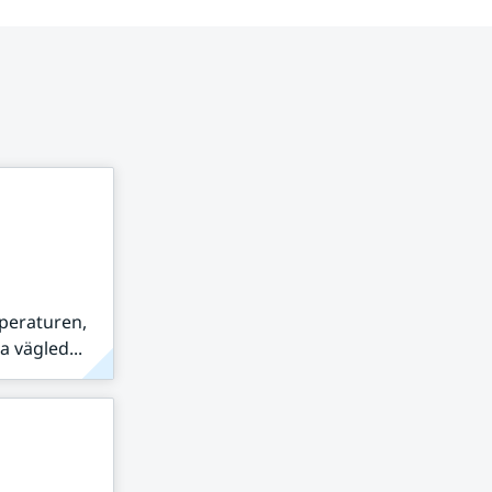
peraturen,
 vägled...