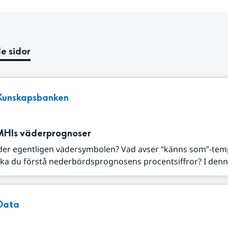
e sidor
Kunskapsbanken
MHIs väderprognoser
der egentligen vädersymbolen? Vad avser ”känns som”-tem
ka du förstå nederbördsprognosens procentsiffror? I denna
Data