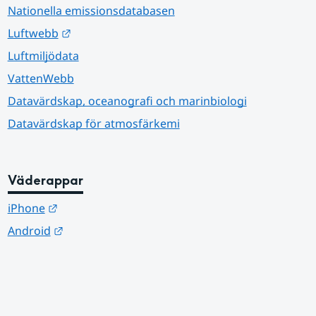
Nationella emissionsdatabasen
Länk till annan webbplats.
Luftwebb
Luftmiljödata
VattenWebb
Datavärdskap, oceanografi och marinbiologi
Datavärdskap för atmosfärkemi
Väderappar
Länk till annan webbplats.
iPhone
Länk till annan webbplats.
Android