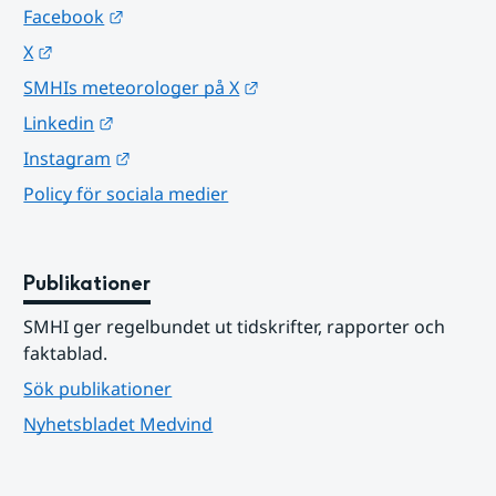
Länk till annan webbplats.
Facebook
Länk till annan webbplats.
X
Länk till annan webbplats.
SMHIs meteorologer på X
Länk till annan webbplats.
Linkedin
Länk till annan webbplats.
Instagram
Policy för sociala medier
Publikationer
SMHI ger regelbundet ut tidskrifter, rapporter och 
faktablad.
Sök publikationer
Nyhetsbladet Medvind