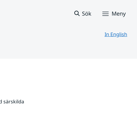
Sök
Meny
In English
 särskilda 