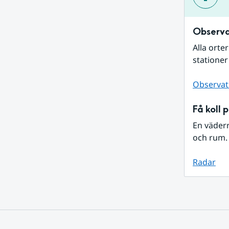
Observa
Alla orte
stationer
Observat
Få koll 
En väder
och rum. 
Radar