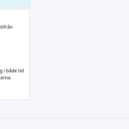
tifrån 
i både tid 
rarna.