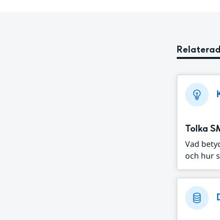
Relaterad
Tolka S
Vad bety
och hur s