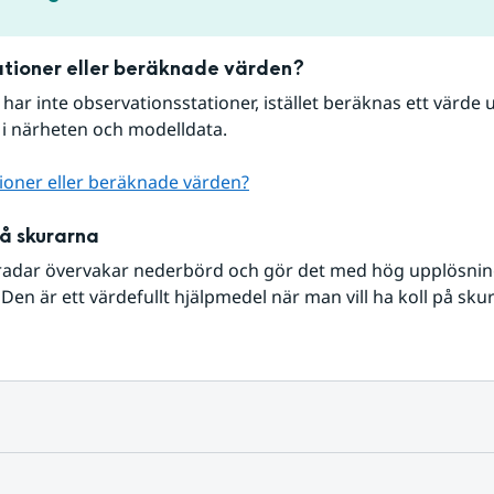
tioner eller beräknade värden?
r har inte observationsstationer, istället beräknas ett värde u
 i närheten och modelldata.
ioner eller beräknade värden?
på skurarna
radar övervakar nederbörd och gör det med hög upplösning 
Den är ett värdefullt hjälpmedel när man vill ha koll på sku