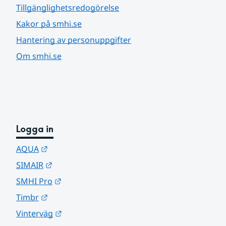
Tillgänglighetsredogörelse
Kakor på smhi.se
Hantering av personuppgifter
Om smhi.se
Logga in
Länk till annan webbplats.
AQUA
Länk till annan webbplats.
SIMAIR
Länk till annan webbplats.
SMHI Pro
Länk till annan webbplats.
Timbr
Länk till annan webbplats.
Vinterväg