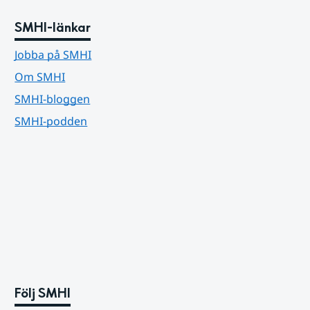
SMHI-länkar
Jobba på SMHI
Om SMHI
SMHI-bloggen
SMHI-podden
Följ SMHI