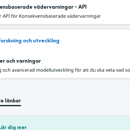
ensbaserade vädervarningar - API
r API för Konsekvensbaserade vädervarningar
Forskning och utveckling
er och varningar
 och avancerad modellutveckling för att du ska veta vad s
e länkar
Lär dig mer