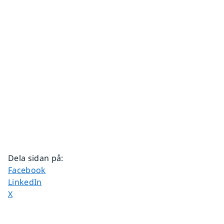
Dela sidan på
:
Dela sidan på
Facebook
Dela sidan på
LinkedIn
Dela sidan på
X