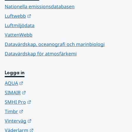
Nationella emissionsdatabasen
Länk till annan webbplats.
Luftwebb
Luftmiljödata
VattenWebb
Datavärdskap, oceanografi och marinbiologi
Datavärdskap för atmosfärkemi
Logga in
Länk till annan webbplats.
AQUA
Länk till annan webbplats.
SIMAIR
Länk till annan webbplats.
SMHI Pro
Länk till annan webbplats.
Timbr
Länk till annan webbplats.
Vinterväg
Länk till annan webbplats.
Väderlarm