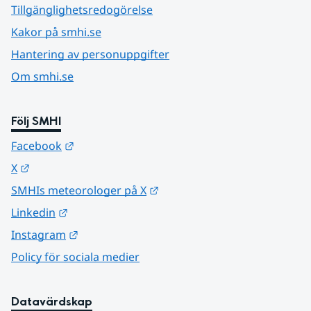
Tillgänglighetsredogörelse
Kakor på smhi.se
Hantering av personuppgifter
Om smhi.se
Följ SMHI
Länk till annan webbplats.
Facebook
Länk till annan webbplats.
X
Länk till annan webbplats.
SMHIs meteorologer på X
Länk till annan webbplats.
Linkedin
Länk till annan webbplats.
Instagram
Policy för sociala medier
Datavärdskap