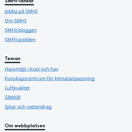
SMHI-länkar
Jobba på SMHI
Om SMHI
SMHI-bloggen
SMHI-podden
Teman
Havsmiljö i kust och hav
Kunskapscentrum för klimatanpassning
Luftkvalitet
SIMAIR
Sjöar och vattendrag
Om webbplatsen