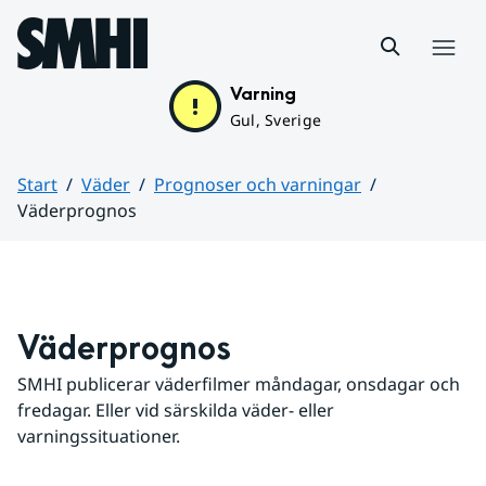
Hoppa till sidans innehåll
Meny
Varning
Gul, Sverige
Start
Väder
Prognoser och varningar
Väderprognos
Huvudinnehåll
Väderprognos
SMHI publicerar väderfilmer måndagar, onsdagar och 
fredagar. Eller vid särskilda väder- eller 
varningssituationer.