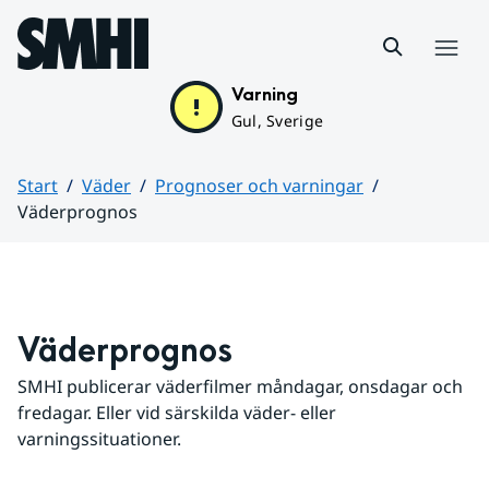
Hoppa till sidans innehåll
Meny
Varning
Gul, Sverige
Start
Väder
Prognoser och varningar
Väderprognos
Huvudinnehåll
Väderprognos
SMHI publicerar väderfilmer måndagar, onsdagar och 
fredagar. Eller vid särskilda väder- eller 
varningssituationer.