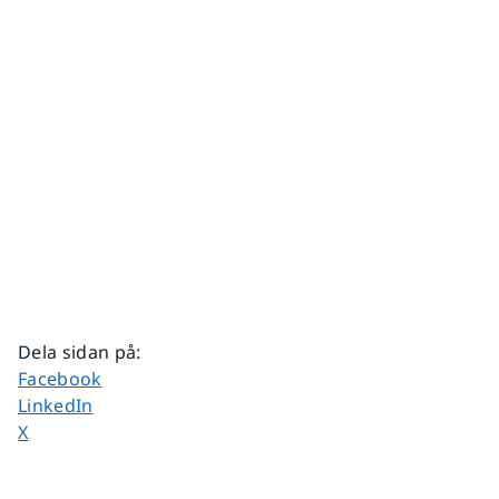
Dela sidan på
:
Dela sidan på
Facebook
Dela sidan på
LinkedIn
Dela sidan på
X