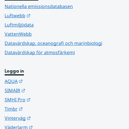
Nationella emissionsdatabasen
Länk till annan webbplats.
Luftwebb
Luftmiljödata
VattenWebb
Datavärdskap, oceanografi och marinbiologi
Datavärdskap för atmosfärkemi
Logga in
Länk till annan webbplats.
AQUA
Länk till annan webbplats.
SIMAIR
Länk till annan webbplats.
SMHI Pro
Länk till annan webbplats.
Timbr
Länk till annan webbplats.
Vinterväg
Länk till annan webbplats.
Väderlarm