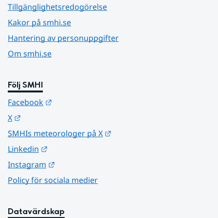
Tillgänglighetsredogörelse
Kakor på smhi.se
Hantering av personuppgifter
Om smhi.se
Följ SMHI
Länk till annan webbplats.
Facebook
Länk till annan webbplats.
X
Länk till annan webbplats.
SMHIs meteorologer på X
Länk till annan webbplats.
Linkedin
Länk till annan webbplats.
Instagram
Policy för sociala medier
Datavärdskap