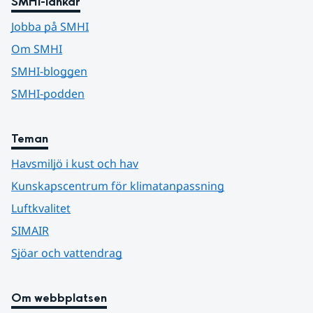
SMHI-länkar
Jobba på SMHI
Om SMHI
SMHI-bloggen
SMHI-podden
Teman
Havsmiljö i kust och hav
Kunskapscentrum för klimatanpassning
Luftkvalitet
SIMAIR
Sjöar och vattendrag
Om webbplatsen