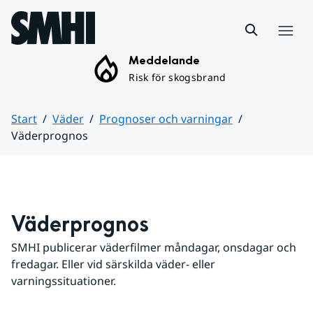
Hoppa till sidans innehåll
Meny
Meddelande
Risk för skogsbrand
Start
Väder
Prognoser och varningar
Väderprognos
Huvudinnehåll
Väderprognos
SMHI publicerar väderfilmer måndagar, onsdagar och 
fredagar. Eller vid särskilda väder- eller 
varningssituationer.