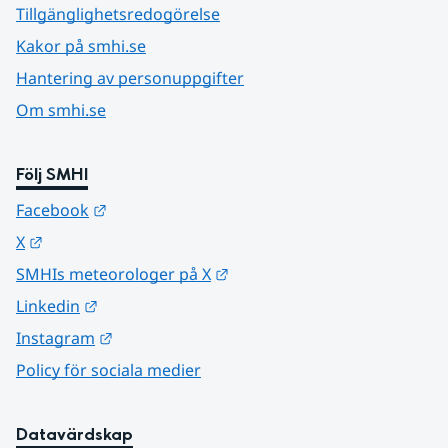
Tillgänglighetsredogörelse
Kakor på smhi.se
Hantering av personuppgifter
Om smhi.se
Följ SMHI
Länk till annan webbplats.
Facebook
Länk till annan webbplats.
X
Länk till annan webbplats.
SMHIs meteorologer på X
Länk till annan webbplats.
Linkedin
Länk till annan webbplats.
Instagram
Policy för sociala medier
Datavärdskap