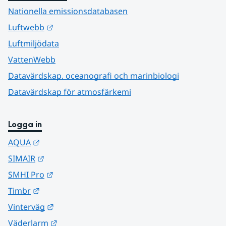
Nationella emissionsdatabasen
Länk till annan webbplats.
Luftwebb
Luftmiljödata
VattenWebb
Datavärdskap, oceanografi och marinbiologi
Datavärdskap för atmosfärkemi
Logga in
Länk till annan webbplats.
AQUA
Länk till annan webbplats.
SIMAIR
Länk till annan webbplats.
SMHI Pro
Länk till annan webbplats.
Timbr
Länk till annan webbplats.
Vinterväg
Länk till annan webbplats.
Väderlarm