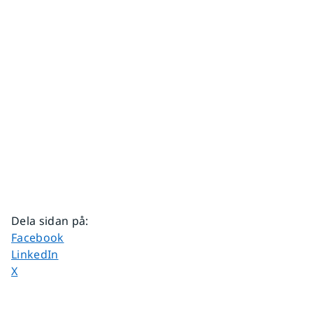
Dela sidan på
:
Dela sidan på
Facebook
Dela sidan på
LinkedIn
Dela sidan på
X