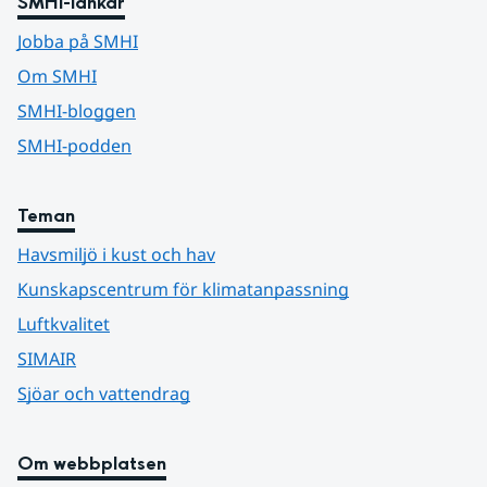
SMHI-länkar
Jobba på SMHI
Om SMHI
SMHI-bloggen
SMHI-podden
Teman
Havsmiljö i kust och hav
Kunskapscentrum för klimatanpassning
Luftkvalitet
SIMAIR
Sjöar och vattendrag
Om webbplatsen