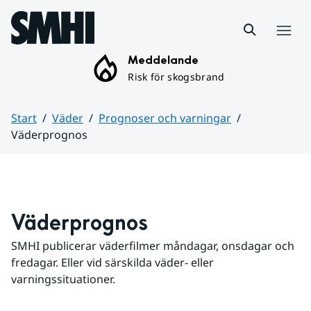
Hoppa till sidans innehåll
Meny
Meddelande
Risk för skogsbrand
Start
Väder
Prognoser och varningar
Väderprognos
Huvudinnehåll
Väderprognos
SMHI publicerar väderfilmer måndagar, onsdagar och 
fredagar. Eller vid särskilda väder- eller 
varningssituationer.