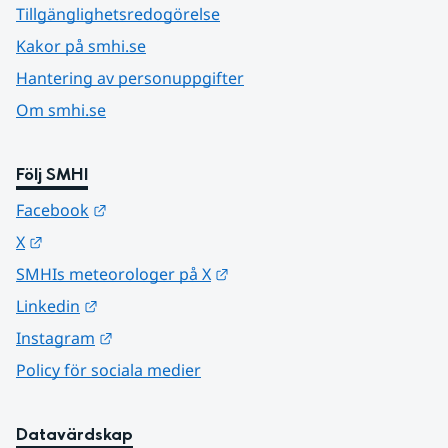
Tillgänglighetsredogörelse
Kakor på smhi.se
Hantering av personuppgifter
Om smhi.se
Följ SMHI
Länk till annan webbplats.
Facebook
Länk till annan webbplats.
X
Länk till annan webbplats.
SMHIs meteorologer på X
Länk till annan webbplats.
Linkedin
Länk till annan webbplats.
Instagram
Policy för sociala medier
Datavärdskap