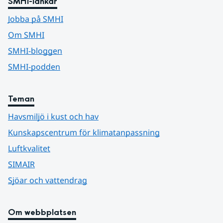
SMHI-länkar
Jobba på SMHI
Om SMHI
SMHI-bloggen
SMHI-podden
Teman
Havsmiljö i kust och hav
Kunskapscentrum för klimatanpassning
Luftkvalitet
SIMAIR
Sjöar och vattendrag
Om webbplatsen