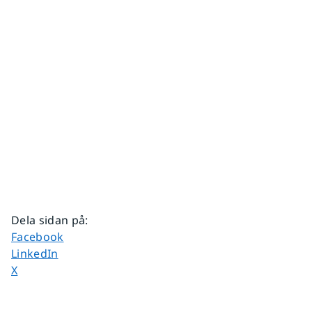
Dela sidan på
:
Dela sidan på
Facebook
Dela sidan på
LinkedIn
Dela sidan på
X