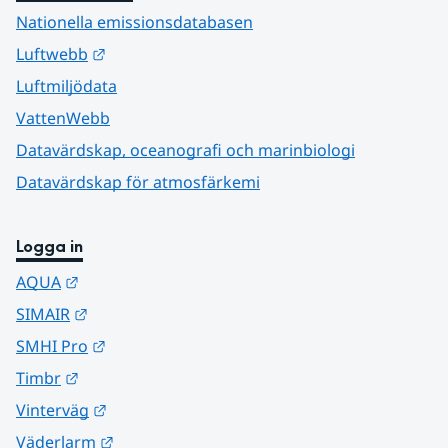
Nationella emissionsdatabasen
Länk till annan webbplats.
Luftwebb
Luftmiljödata
VattenWebb
Datavärdskap, oceanografi och marinbiologi
Datavärdskap för atmosfärkemi
Logga in
Länk till annan webbplats.
AQUA
Länk till annan webbplats.
SIMAIR
Länk till annan webbplats.
SMHI Pro
Länk till annan webbplats.
Timbr
Länk till annan webbplats.
Vinterväg
Länk till annan webbplats.
Väderlarm