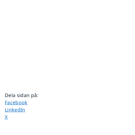
Dela sidan på
:
Dela sidan på
Facebook
Dela sidan på
LinkedIn
Dela sidan på
X