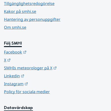
Tillgänglighetsredogörelse
Kakor på smhi.se
Hantering av personuppgifter
Om smhi.se
Följ SMHI
Länk till annan webbplats.
Facebook
Länk till annan webbplats.
X
Länk till annan webbplats.
SMHIs meteorologer på X
Länk till annan webbplats.
Linkedin
Länk till annan webbplats.
Instagram
Policy för sociala medier
Datavärdskap