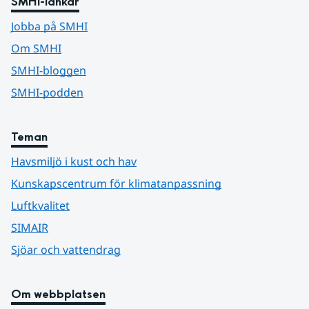
SMHI-länkar
Jobba på SMHI
Om SMHI
SMHI-bloggen
SMHI-podden
Teman
Havsmiljö i kust och hav
Kunskapscentrum för klimatanpassning
Luftkvalitet
SIMAIR
Sjöar och vattendrag
Om webbplatsen