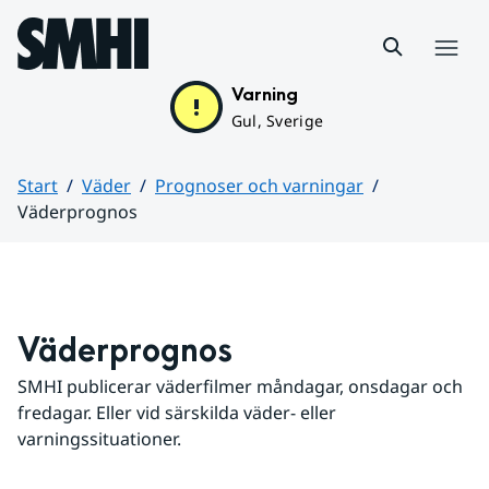
Hoppa till sidans innehåll
Meny
Varning
Gul, Sverige
Start
Väder
Prognoser och varningar
Väderprognos
Huvudinnehåll
Väderprognos
SMHI publicerar väderfilmer måndagar, onsdagar och 
fredagar. Eller vid särskilda väder- eller 
varningssituationer.