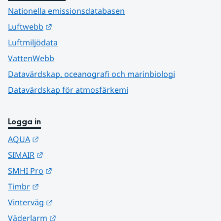
Nationella emissionsdatabasen
Länk till annan webbplats.
Luftwebb
Luftmiljödata
VattenWebb
Datavärdskap, oceanografi och marinbiologi
Datavärdskap för atmosfärkemi
Logga in
Länk till annan webbplats.
AQUA
Länk till annan webbplats.
SIMAIR
Länk till annan webbplats.
SMHI Pro
Länk till annan webbplats.
Timbr
Länk till annan webbplats.
Vinterväg
Länk till annan webbplats.
Väderlarm