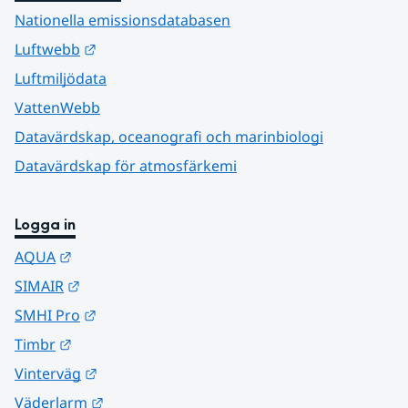
Nationella emissionsdatabasen
Länk till annan webbplats.
Luftwebb
Luftmiljödata
VattenWebb
Datavärdskap, oceanografi och marinbiologi
Datavärdskap för atmosfärkemi
Logga in
Länk till annan webbplats.
AQUA
Länk till annan webbplats.
SIMAIR
Länk till annan webbplats.
SMHI Pro
Länk till annan webbplats.
Timbr
Länk till annan webbplats.
Vinterväg
Länk till annan webbplats.
Väderlarm