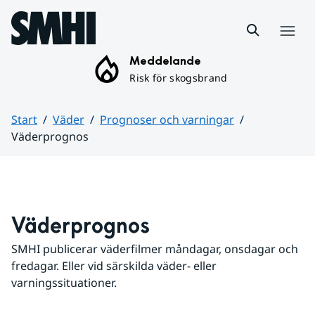
Hoppa till sidans innehåll
Meny
Meddelande
Risk för skogsbrand
Start
Väder
Prognoser och varningar
Väderprognos
Huvudinnehåll
Väderprognos
SMHI publicerar väderfilmer måndagar, onsdagar och 
fredagar. Eller vid särskilda väder- eller 
varningssituationer.