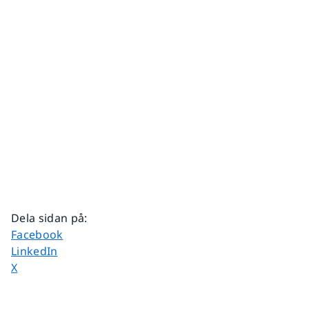
Dela sidan på
:
Dela sidan på
Facebook
Dela sidan på
LinkedIn
Dela sidan på
X