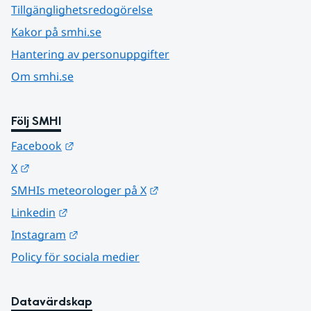
Tillgänglighetsredogörelse
Kakor på smhi.se
Hantering av personuppgifter
Om smhi.se
Följ SMHI
Länk till annan webbplats.
Facebook
Länk till annan webbplats.
X
Länk till annan webbplats.
SMHIs meteorologer på X
Länk till annan webbplats.
Linkedin
Länk till annan webbplats.
Instagram
Policy för sociala medier
Datavärdskap