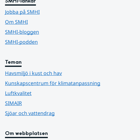
SMHI-länkar
Jobba på SMHI
Om SMHI
SMHI-bloggen
SMHI-podden
Teman
Havsmiljö i kust och hav
Kunskapscentrum för klimatanpassning
Luftkvalitet
SIMAIR
Sjöar och vattendrag
Om webbplatsen