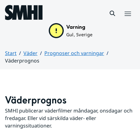
Hoppa till sidans innehåll
Meny
Varning
Gul, Sverige
Start
Väder
Prognoser och varningar
Väderprognos
Huvudinnehåll
Väderprognos
SMHI publicerar väderfilmer måndagar, onsdagar och 
fredagar. Eller vid särskilda väder- eller 
varningssituationer.