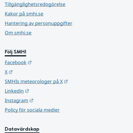
Tillgänglighetsredogörelse
Kakor på smhi.se
Hantering av personuppgifter
Om smhi.se
Följ SMHI
Länk till annan webbplats.
Facebook
Länk till annan webbplats.
X
Länk till annan webbplats.
SMHIs meteorologer på X
Länk till annan webbplats.
Linkedin
Länk till annan webbplats.
Instagram
Policy för sociala medier
Datavärdskap