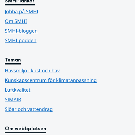
SMHI-länkar
Jobba på SMHI
Om SMHI
SMHI-bloggen
SMHI-podden
Teman
Havsmiljö i kust och hav
Kunskapscentrum för klimatanpassning
Luftkvalitet
SIMAIR
Sjöar och vattendrag
Om webbplatsen