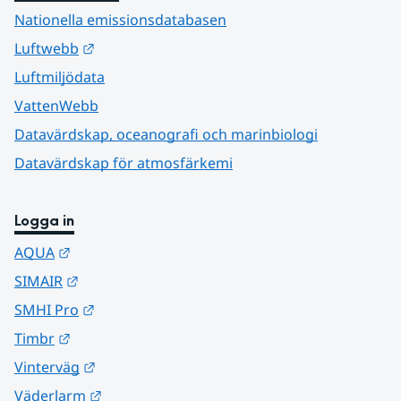
Nationella emissionsdatabasen
Länk till annan webbplats.
Luftwebb
Luftmiljödata
VattenWebb
Datavärdskap, oceanografi och marinbiologi
Datavärdskap för atmosfärkemi
Logga in
Länk till annan webbplats.
AQUA
Länk till annan webbplats.
SIMAIR
Länk till annan webbplats.
SMHI Pro
Länk till annan webbplats.
Timbr
Länk till annan webbplats.
Vinterväg
Länk till annan webbplats.
Väderlarm