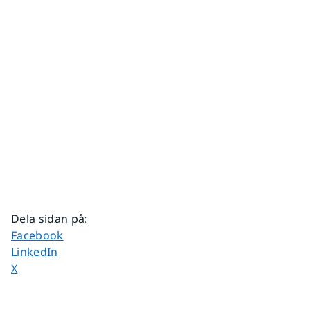
Dela sidan på
:
Dela sidan på
Facebook
Dela sidan på
LinkedIn
Dela sidan på
X