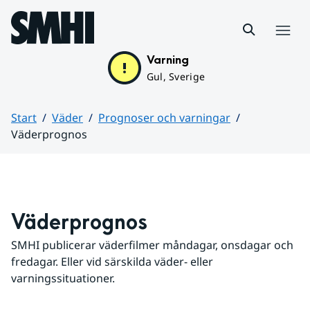
Hoppa till sidans innehåll
Meny
Varning
Gul, Sverige
Start
Väder
Prognoser och varningar
Väderprognos
Huvudinnehåll
Väderprognos
SMHI publicerar väderfilmer måndagar, onsdagar och 
fredagar. Eller vid särskilda väder- eller 
varningssituationer.