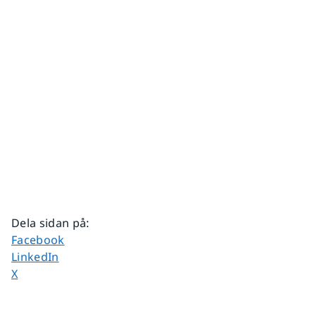
Dela sidan på
:
Dela sidan på
Facebook
Dela sidan på
LinkedIn
Dela sidan på
X