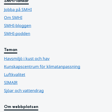
SMHI-länkar
Jobba på SMHI
Om SMHI
SMHI-bloggen
SMHI-podden
Teman
Havsmiljö i kust och hav
Kunskapscentrum för klimatanpassning
Luftkvalitet
SIMAIR
Sjöar och vattendrag
Om webbplatsen