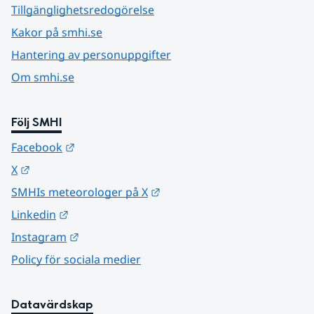
Tillgänglighetsredogörelse
Kakor på smhi.se
Hantering av personuppgifter
Om smhi.se
Följ SMHI
Länk till annan webbplats.
Facebook
Länk till annan webbplats.
X
Länk till annan webbplats.
SMHIs meteorologer på X
Länk till annan webbplats.
Linkedin
Länk till annan webbplats.
Instagram
Policy för sociala medier
Datavärdskap