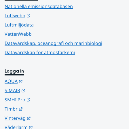
Nationella emissionsdatabasen
Länk till annan webbplats.
Luftwebb
Luftmiljödata
VattenWebb
Datavärdskap, oceanografi och marinbiologi
Datavärdskap för atmosfärkemi
Logga in
Länk till annan webbplats.
AQUA
Länk till annan webbplats.
SIMAIR
Länk till annan webbplats.
SMHI Pro
Länk till annan webbplats.
Timbr
Länk till annan webbplats.
Vinterväg
Länk till annan webbplats.
Väderlarm