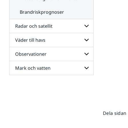
Brandriskprognoser
Radar och satellit
Väder till havs
Undersidor
för
Radar
Observationer
Undersidor
och
för
satellit
Väder
Mark och vatten
Undersidor
till
för
havs
Observationer
Undersidor
för
Mark
och
vatten
Dela sidan