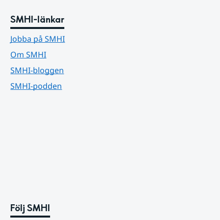
SMHI-länkar
Jobba på SMHI
Om SMHI
SMHI-bloggen
SMHI-podden
Följ SMHI