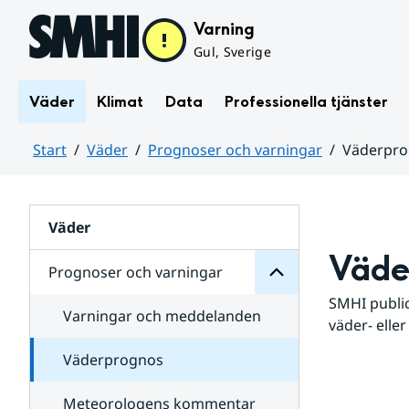
Hoppa till sidans innehåll
Varning
Gul, Sverige
Väder
Klimat
Data
Professionella tjänster
Start
Väder
Prognoser och varningar
Väderpr
varningar
och
Huvudinnehåll
Prognoser
för
Undersidor
Väder
Väde
Prognoser och varningar
SMHI public
Varningar och meddelanden
väder- eller
Väderprognos
Meteorologens kommentar