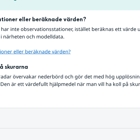
tioner eller beräknade värden?
r har inte observationsstationer, istället beräknas ett värde u
 i närheten och modelldata.
ioner eller beräknade värden?
på skurarna
radar övervakar nederbörd och gör det med hög upplösning 
Den är ett värdefullt hjälpmedel när man vill ha koll på sku