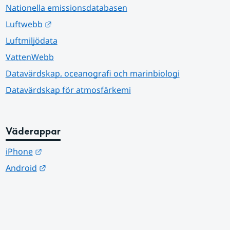
Nationella emissionsdatabasen
Länk till annan webbplats.
Luftwebb
Luftmiljödata
VattenWebb
Datavärdskap, oceanografi och marinbiologi
Datavärdskap för atmosfärkemi
Väderappar
Länk till annan webbplats.
iPhone
Länk till annan webbplats.
Android