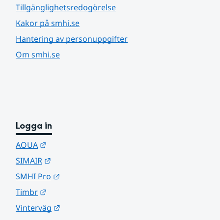
Tillgänglighetsredogörelse
Kakor på smhi.se
Hantering av personuppgifter
Om smhi.se
Logga in
Länk till annan webbplats.
AQUA
Länk till annan webbplats.
SIMAIR
Länk till annan webbplats.
SMHI Pro
Länk till annan webbplats.
Timbr
Länk till annan webbplats.
Vinterväg