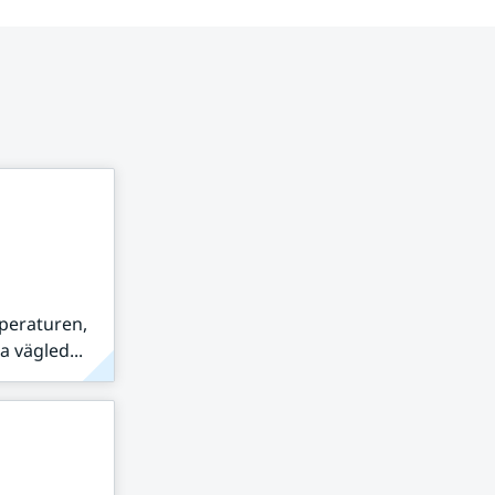
peraturen,
 vägled...