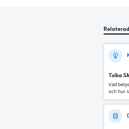
Relaterad
Tolka S
Vad bety
och hur s