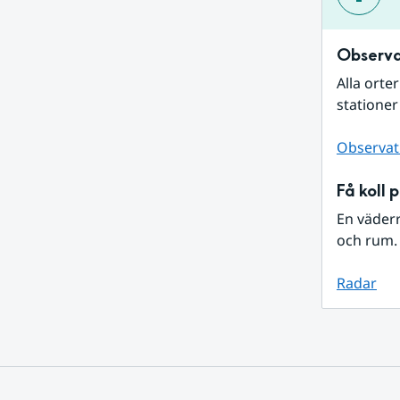
Observa
Alla orte
stationer
Observat
Få koll 
En väder
och rum. 
Radar