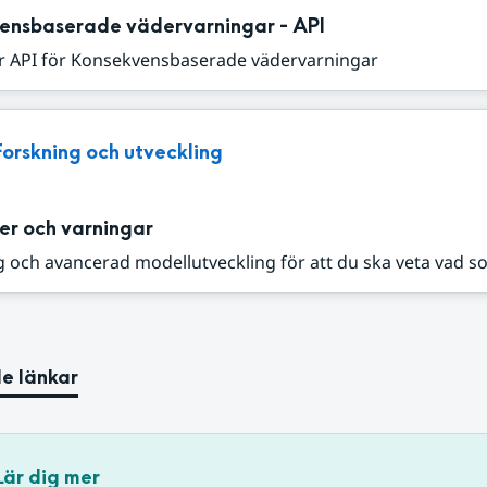
ensbaserade vädervarningar - API
r API för Konsekvensbaserade vädervarningar
Forskning och utveckling
er och varningar
 och avancerad modellutveckling för att du ska veta vad s
e länkar
Lär dig mer