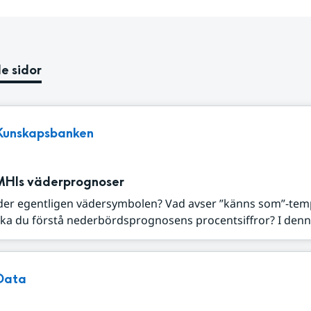
e sidor
Kunskapsbanken
MHIs väderprognoser
der egentligen vädersymbolen? Vad avser ”känns som”-tem
ka du förstå nederbördsprognosens procentsiffror? I denna
Data