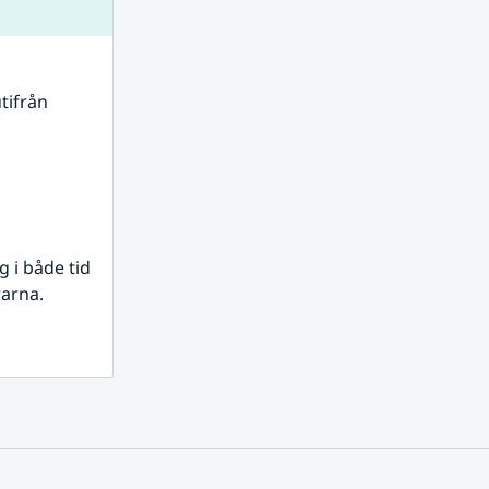
tifrån 
i både tid 
rarna.