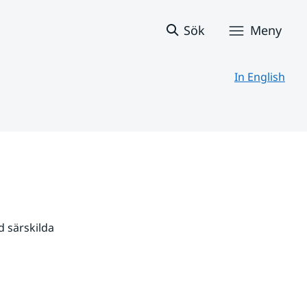
Sök
Meny
In English
 särskilda 