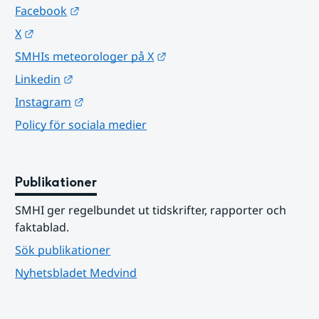
Länk till annan webbplats.
Facebook
Länk till annan webbplats.
X
Länk till annan webbplats.
SMHIs meteorologer på X
Länk till annan webbplats.
Linkedin
Länk till annan webbplats.
Instagram
Policy för sociala medier
Publikationer
SMHI ger regelbundet ut tidskrifter, rapporter och 
faktablad.
Sök publikationer
Nyhetsbladet Medvind