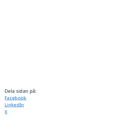
Dela sidan på
:
Dela sidan på
Facebook
Dela sidan på
LinkedIn
Dela sidan på
X