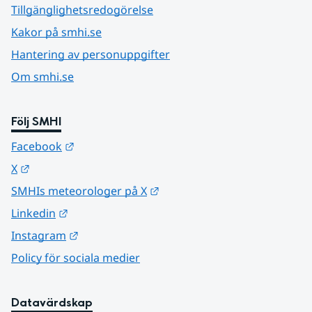
Tillgänglighetsredogörelse
Kakor på smhi.se
Hantering av personuppgifter
Om smhi.se
Följ SMHI
Länk till annan webbplats.
Facebook
Länk till annan webbplats.
X
Länk till annan webbplats.
SMHIs meteorologer på X
Länk till annan webbplats.
Linkedin
Länk till annan webbplats.
Instagram
Policy för sociala medier
Datavärdskap