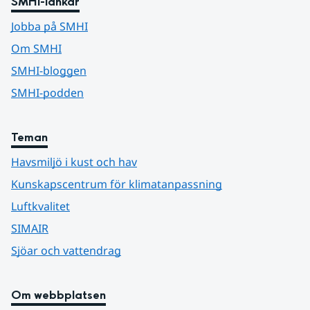
SMHI-länkar
Jobba på SMHI
Om SMHI
SMHI-bloggen
SMHI-podden
Teman
Havsmiljö i kust och hav
Kunskapscentrum för klimatanpassning
Luftkvalitet
SIMAIR
Sjöar och vattendrag
Om webbplatsen