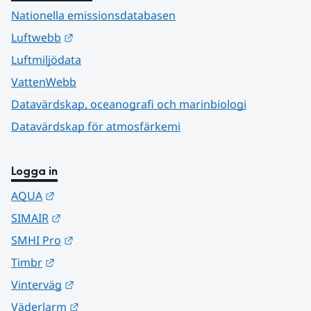
Nationella emissionsdatabasen
Länk till annan webbplats.
Luftwebb
Luftmiljödata
VattenWebb
Datavärdskap, oceanografi och marinbiologi
Datavärdskap för atmosfärkemi
Logga in
Länk till annan webbplats.
AQUA
Länk till annan webbplats.
SIMAIR
Länk till annan webbplats.
SMHI Pro
Länk till annan webbplats.
Timbr
Länk till annan webbplats.
Vinterväg
Länk till annan webbplats.
Väderlarm