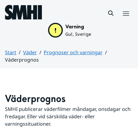
Hoppa till sidans innehåll
Meny
Varning
Gul, Sverige
Start
Väder
Prognoser och varningar
Väderprognos
Huvudinnehåll
Väderprognos
SMHI publicerar väderfilmer måndagar, onsdagar och 
fredagar. Eller vid särskilda väder- eller 
varningssituationer.