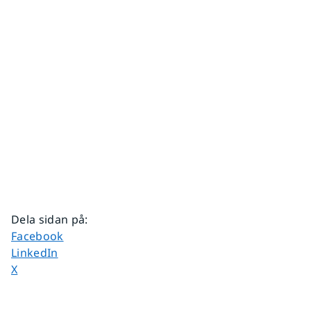
Dela sidan på
:
Dela sidan på
Facebook
Dela sidan på
LinkedIn
Dela sidan på
X