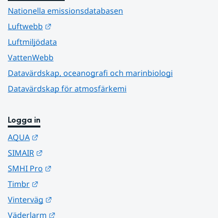
Nationella emissionsdatabasen
Länk till annan webbplats.
Luftwebb
Luftmiljödata
VattenWebb
Datavärdskap, oceanografi och marinbiologi
Datavärdskap för atmosfärkemi
Logga in
Länk till annan webbplats.
AQUA
Länk till annan webbplats.
SIMAIR
Länk till annan webbplats.
SMHI Pro
Länk till annan webbplats.
Timbr
Länk till annan webbplats.
Vinterväg
Länk till annan webbplats.
Väderlarm