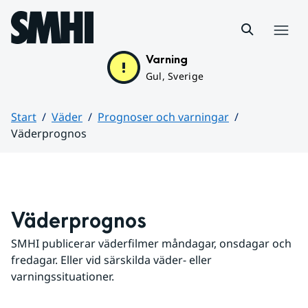
Hoppa till sidans innehåll
Meny
Varning
Gul, Sverige
Start
Väder
Prognoser och varningar
Väderprognos
Huvudinnehåll
Väderprognos
SMHI publicerar väderfilmer måndagar, onsdagar och 
fredagar. Eller vid särskilda väder- eller 
varningssituationer.