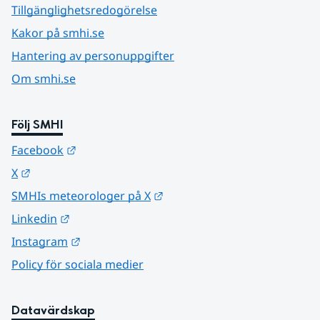
Tillgänglighetsredogörelse
Kakor på smhi.se
Hantering av personuppgifter
Om smhi.se
Följ SMHI
Länk till annan webbplats.
Facebook
Länk till annan webbplats.
X
Länk till annan webbplats.
SMHIs meteorologer på X
Länk till annan webbplats.
Linkedin
Länk till annan webbplats.
Instagram
Policy för sociala medier
Datavärdskap