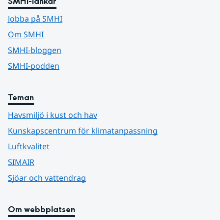
SMHI-länkar
Jobba på SMHI
Om SMHI
SMHI-bloggen
SMHI-podden
Teman
Havsmiljö i kust och hav
Kunskapscentrum för klimatanpassning
Luftkvalitet
SIMAIR
Sjöar och vattendrag
Om webbplatsen