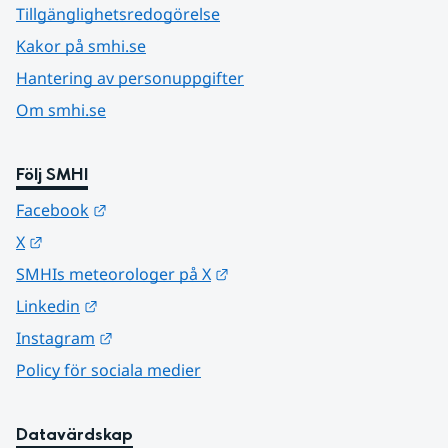
Tillgänglighetsredogörelse
Kakor på smhi.se
Hantering av personuppgifter
Om smhi.se
Följ SMHI
Länk till annan webbplats.
Facebook
Länk till annan webbplats.
X
Länk till annan webbplats.
SMHIs meteorologer på X
Länk till annan webbplats.
Linkedin
Länk till annan webbplats.
Instagram
Policy för sociala medier
Datavärdskap