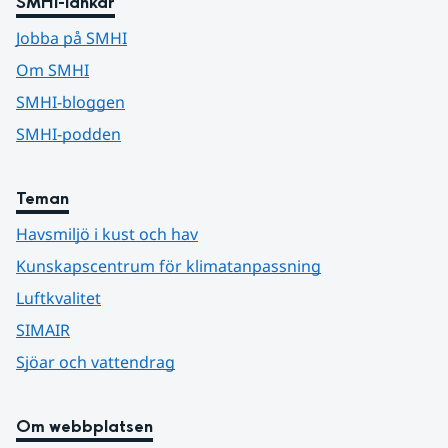
SMHI-länkar
Jobba på SMHI
Om SMHI
SMHI-bloggen
SMHI-podden
Teman
Havsmiljö i kust och hav
Kunskapscentrum för klimatanpassning
Luftkvalitet
SIMAIR
Sjöar och vattendrag
Om webbplatsen