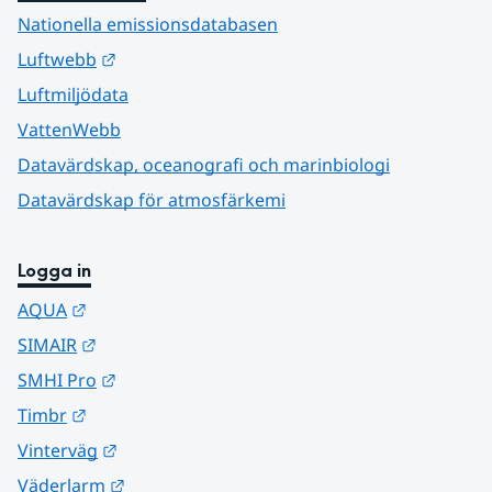
Nationella emissionsdatabasen
Länk till annan webbplats.
Luftwebb
Luftmiljödata
VattenWebb
Datavärdskap, oceanografi och marinbiologi
Datavärdskap för atmosfärkemi
Logga in
Länk till annan webbplats.
AQUA
Länk till annan webbplats.
SIMAIR
Länk till annan webbplats.
SMHI Pro
Länk till annan webbplats.
Timbr
Länk till annan webbplats.
Vinterväg
Länk till annan webbplats.
Väderlarm