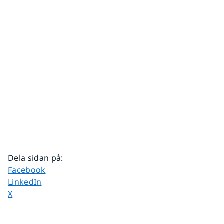
Dela sidan på
:
Dela sidan på
Facebook
Dela sidan på
LinkedIn
Dela sidan på
X