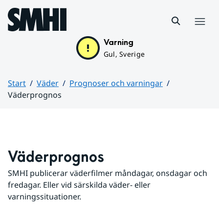
Hoppa till sidans innehåll
Meny
Varning
Gul, Sverige
Start
Väder
Prognoser och varningar
Väderprognos
Huvudinnehåll
Väderprognos
SMHI publicerar väderfilmer måndagar, onsdagar och 
fredagar. Eller vid särskilda väder- eller 
varningssituationer.