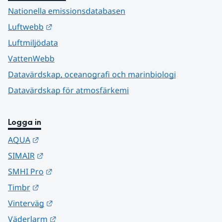
Nationella emissionsdatabasen
Länk till annan webbplats.
Luftwebb
Luftmiljödata
VattenWebb
Datavärdskap, oceanografi och marinbiologi
Datavärdskap för atmosfärkemi
Logga in
Länk till annan webbplats.
AQUA
Länk till annan webbplats.
SIMAIR
Länk till annan webbplats.
SMHI Pro
Länk till annan webbplats.
Timbr
Länk till annan webbplats.
Vinterväg
Länk till annan webbplats.
Väderlarm