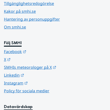
Tillgänglighetsredogörelse
Kakor på smhi.se
Hantering av personuppgifter
Om smhi.se
Följ SMHI
Länk till annan webbplats.
Facebook
Länk till annan webbplats.
X
Länk till annan webbplats.
SMHIs meteorologer på X
Länk till annan webbplats.
Linkedin
Länk till annan webbplats.
Instagram
Policy för sociala medier
Datavärdskap