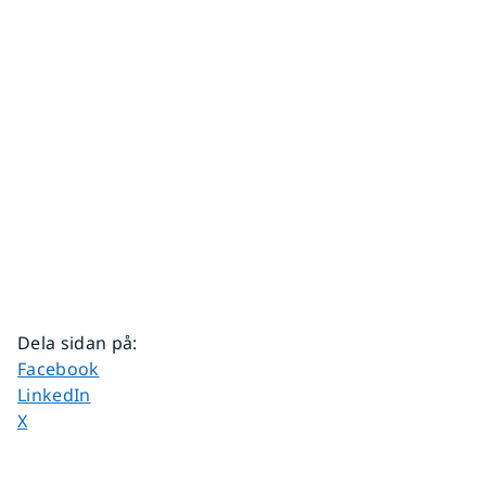
Dela sidan på
:
Dela sidan på
Facebook
Dela sidan på
LinkedIn
Dela sidan på
X