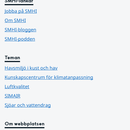
SMHI-länkar
Jobba på SMHI
Om SMHI
SMHI-bloggen
SMHI-podden
Teman
Havsmiljö i kust och hav
Kunskapscentrum för klimatanpassning
Luftkvalitet
SIMAIR
Sjöar och vattendrag
Om webbplatsen