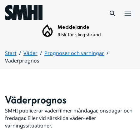
Hoppa till sidans innehåll
Meny
Meddelande
Risk för skogsbrand
Start
Väder
Prognoser och varningar
Väderprognos
Huvudinnehåll
Väderprognos
SMHI publicerar väderfilmer måndagar, onsdagar och 
fredagar. Eller vid särskilda väder- eller 
varningssituationer.