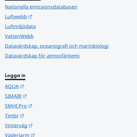
Nationella emissionsdatabasen
Länk till annan webbplats.
Luftwebb
Luftmiljödata
VattenWebb
Datavärdskap, oceanografi och marinbiologi
Datavärdskap för atmosfärkemi
Logga in
Länk till annan webbplats.
AQUA
Länk till annan webbplats.
SIMAIR
Länk till annan webbplats.
SMHI Pro
Länk till annan webbplats.
Timbr
Länk till annan webbplats.
Vinterväg
Länk till annan webbplats.
Väderlarm