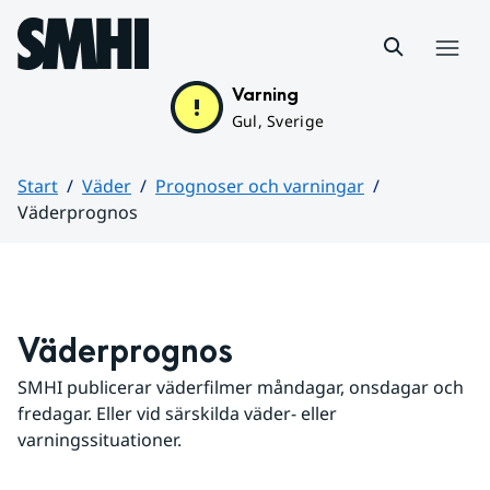
Hoppa till sidans innehåll
Meny
Varning
Gul, Sverige
Start
Väder
Prognoser och varningar
Väderprognos
Huvudinnehåll
Väderprognos
SMHI publicerar väderfilmer måndagar, onsdagar och 
fredagar. Eller vid särskilda väder- eller 
varningssituationer.