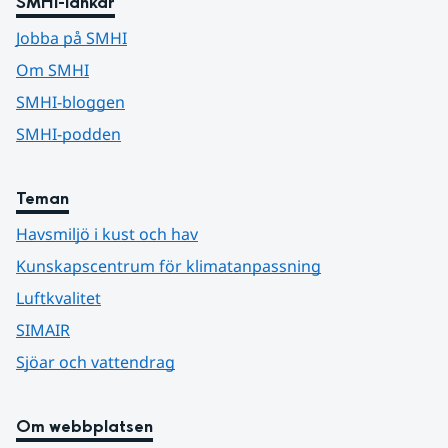
SMHI-länkar
Jobba på SMHI
Om SMHI
SMHI-bloggen
SMHI-podden
Teman
Havsmiljö i kust och hav
Kunskapscentrum för klimatanpassning
Luftkvalitet
SIMAIR
Sjöar och vattendrag
Om webbplatsen