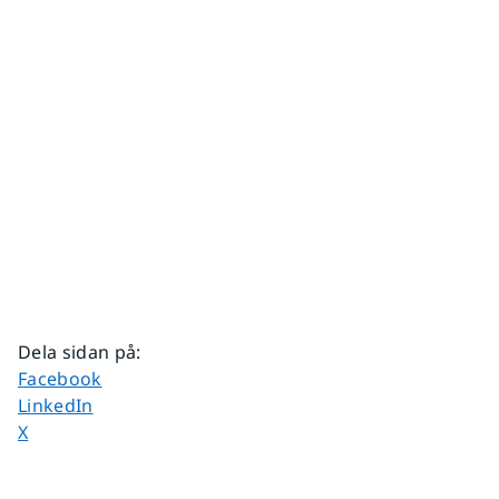
Dela sidan på
:
Dela sidan på
Facebook
Dela sidan på
LinkedIn
Dela sidan på
X