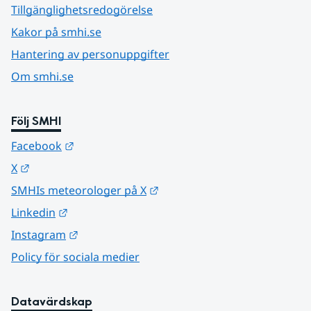
Tillgänglighetsredogörelse
Kakor på smhi.se
Hantering av personuppgifter
Om smhi.se
Följ SMHI
Länk till annan webbplats.
Facebook
Länk till annan webbplats.
X
Länk till annan webbplats.
SMHIs meteorologer på X
Länk till annan webbplats.
Linkedin
Länk till annan webbplats.
Instagram
Policy för sociala medier
Datavärdskap