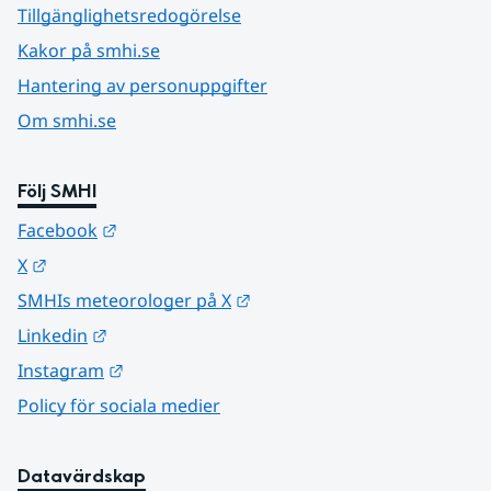
Tillgänglighetsredogörelse
Kakor på smhi.se
Hantering av personuppgifter
Om smhi.se
Följ SMHI
Länk till annan webbplats.
Facebook
Länk till annan webbplats.
X
Länk till annan webbplats.
SMHIs meteorologer på X
Länk till annan webbplats.
Linkedin
Länk till annan webbplats.
Instagram
Policy för sociala medier
Datavärdskap