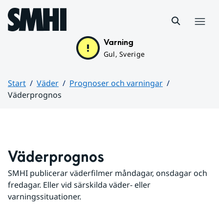
Hoppa till sidans innehåll
Meny
Varning
Gul, Sverige
Start
Väder
Prognoser och varningar
Väderprognos
Huvudinnehåll
Väderprognos
SMHI publicerar väderfilmer måndagar, onsdagar och 
fredagar. Eller vid särskilda väder- eller 
varningssituationer.