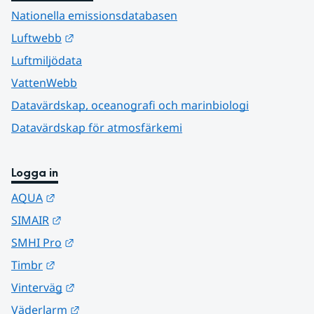
Nationella emissionsdatabasen
Länk till annan webbplats.
Luftwebb
Luftmiljödata
VattenWebb
Datavärdskap, oceanografi och marinbiologi
Datavärdskap för atmosfärkemi
Logga in
Länk till annan webbplats.
AQUA
Länk till annan webbplats.
SIMAIR
Länk till annan webbplats.
SMHI Pro
Länk till annan webbplats.
Timbr
Länk till annan webbplats.
Vinterväg
Länk till annan webbplats.
Väderlarm