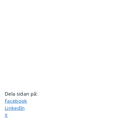
Dela sidan på
:
Dela sidan på
Facebook
Dela sidan på
LinkedIn
Dela sidan på
X