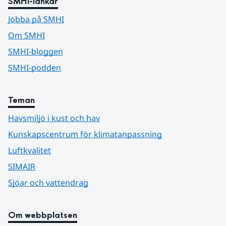
SMHI-länkar
Jobba på SMHI
Om SMHI
SMHI-bloggen
SMHI-podden
Teman
Havsmiljö i kust och hav
Kunskapscentrum för klimatanpassning
Luftkvalitet
SIMAIR
Sjöar och vattendrag
Om webbplatsen