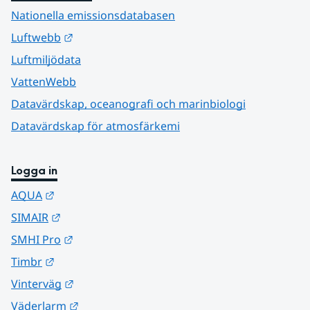
Nationella emissionsdatabasen
Länk till annan webbplats.
Luftwebb
Luftmiljödata
VattenWebb
Datavärdskap, oceanografi och marinbiologi
Datavärdskap för atmosfärkemi
Logga in
Länk till annan webbplats.
AQUA
Länk till annan webbplats.
SIMAIR
Länk till annan webbplats.
SMHI Pro
Länk till annan webbplats.
Timbr
Länk till annan webbplats.
Vinterväg
Länk till annan webbplats.
Väderlarm