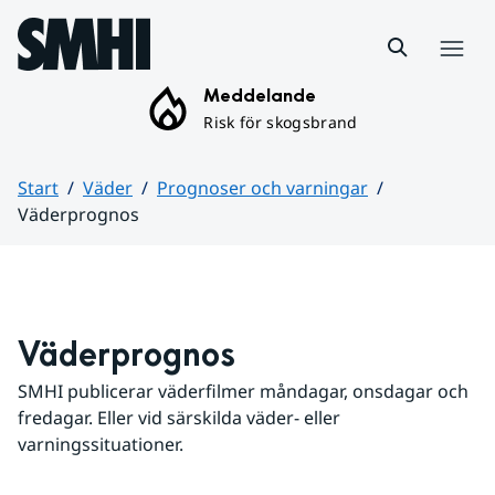
Hoppa till sidans innehåll
Meny
Meddelande
Risk för skogsbrand
Start
Väder
Prognoser och varningar
Väderprognos
Huvudinnehåll
Väderprognos
SMHI publicerar väderfilmer måndagar, onsdagar och 
fredagar. Eller vid särskilda väder- eller 
varningssituationer.