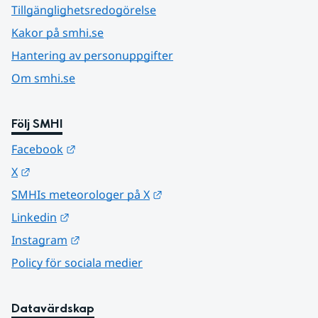
Tillgänglighetsredogörelse
Kakor på smhi.se
Hantering av personuppgifter
Om smhi.se
Följ SMHI
Länk till annan webbplats.
Facebook
Länk till annan webbplats.
X
Länk till annan webbplats.
SMHIs meteorologer på X
Länk till annan webbplats.
Linkedin
Länk till annan webbplats.
Instagram
Policy för sociala medier
Datavärdskap