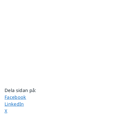
Dela sidan på
:
Dela sidan på
Facebook
Dela sidan på
LinkedIn
Dela sidan på
X