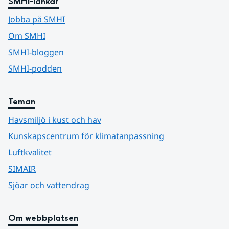
SMHI-länkar
Jobba på SMHI
Om SMHI
SMHI-bloggen
SMHI-podden
Teman
Havsmiljö i kust och hav
Kunskapscentrum för klimatanpassning
Luftkvalitet
SIMAIR
Sjöar och vattendrag
Om webbplatsen