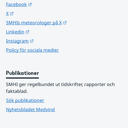
Länk till annan webbplats.
Facebook
Länk till annan webbplats.
X
Länk till annan webbplats.
SMHIs meteorologer på X
Länk till annan webbplats.
Linkedin
Länk till annan webbplats.
Instagram
Policy för sociala medier
Publikationer
SMHI ger regelbundet ut tidskrifter, rapporter och 
faktablad.
Sök publikationer
Nyhetsbladet Medvind