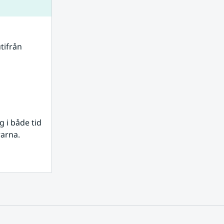
tifrån 
i både tid 
rarna.