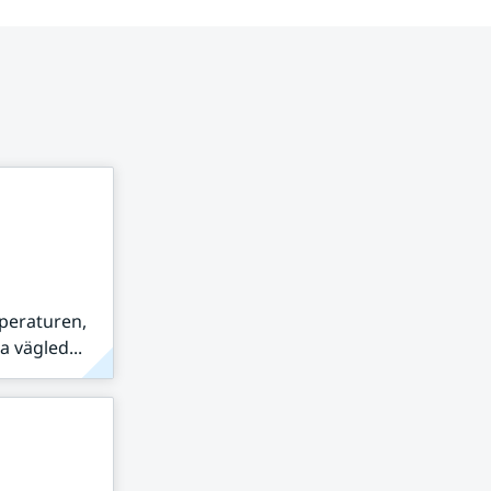
peraturen,
 vägled...