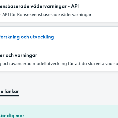
ensbaserade vädervarningar - API
r API för Konsekvensbaserade vädervarningar
Forskning och utveckling
er och varningar
 och avancerad modellutveckling för att du ska veta vad s
e länkar
Lär dig mer