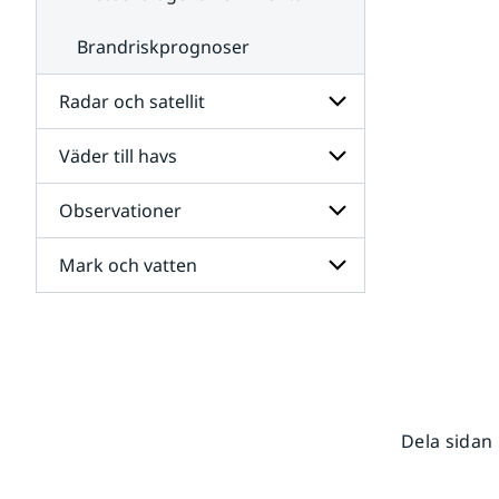
Brandriskprognoser
Radar och satellit
Väder till havs
Undersidor
för
Radar
Observationer
Undersidor
och
för
satellit
Väder
Mark och vatten
Undersidor
till
för
havs
Observationer
Undersidor
för
Mark
och
vatten
Dela sidan