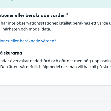
tioner eller beräknade värden?
r har inte observationsstationer, istället beräknas ett värde u
 i närheten och modelldata.
ioner eller beräknade värden?
på skurarna
radar övervakar nederbörd och gör det med hög upplösning 
Den är ett värdefullt hjälpmedel när man vill ha koll på sku