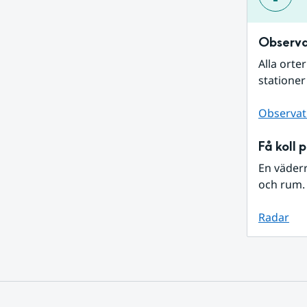
Observa
Alla orte
stationer
Observat
Få koll 
En väder
och rum. 
Radar