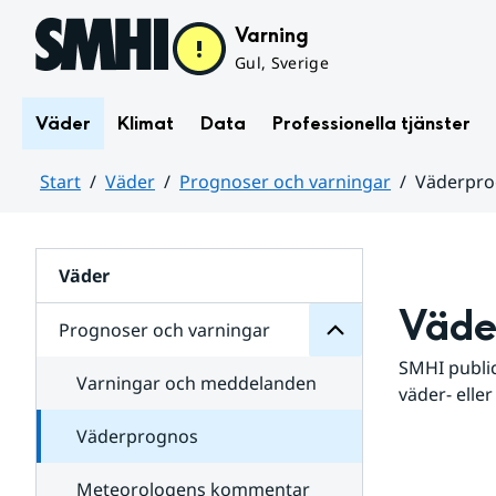
Hoppa till sidans innehåll
Varning
Gul, Sverige
Väder
Klimat
Data
Professionella tjänster
Start
Väder
Prognoser och varningar
Väderpr
varningar
och
Huvudinnehåll
Prognoser
för
Undersidor
Väder
Väde
Prognoser och varningar
SMHI public
Varningar och meddelanden
väder- eller
Väderprognos
Meteorologens kommentar