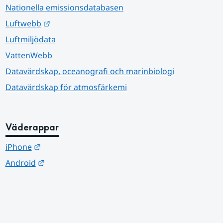
Nationella emissionsdatabasen
Länk till annan webbplats.
Luftwebb
Luftmiljödata
VattenWebb
Datavärdskap, oceanografi och marinbiologi
Datavärdskap för atmosfärkemi
Väderappar
Länk till annan webbplats.
iPhone
Länk till annan webbplats.
Android