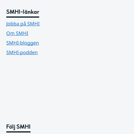
SMHI-länkar
Jobba på SMHI
Om SMHI
SMHI-bloggen
SMHI-podden
Följ SMHI