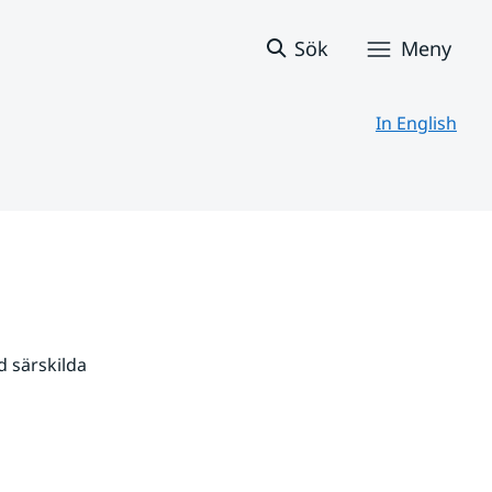
Sök
Meny
In English
 särskilda 