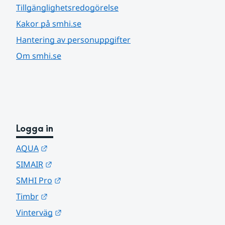
Tillgänglighetsredogörelse
Kakor på smhi.se
Hantering av personuppgifter
Om smhi.se
Logga in
Länk till annan webbplats.
AQUA
Länk till annan webbplats.
SIMAIR
Länk till annan webbplats.
SMHI Pro
Länk till annan webbplats.
Timbr
Länk till annan webbplats.
Vinterväg