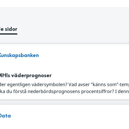
e sidor
Kunskapsbanken
MHIs väderprognoser
der egentligen vädersymbolen? Vad avser ”känns som”-tem
ka du förstå nederbördsprognosens procentsiffror? I denna
Data