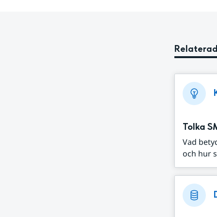
Relaterad
Tolka S
Vad bety
och hur s