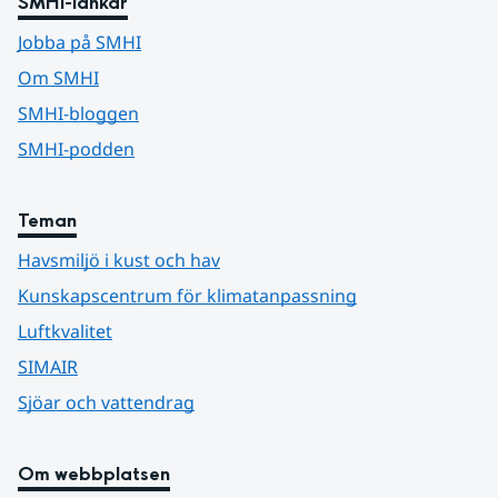
SMHI-länkar
Jobba på SMHI
Om SMHI
SMHI-bloggen
SMHI-podden
Teman
Havsmiljö i kust och hav
Kunskapscentrum för klimatanpassning
Luftkvalitet
SIMAIR
Sjöar och vattendrag
Om webbplatsen