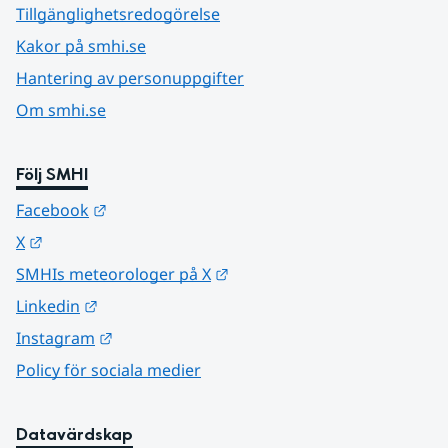
Tillgänglighetsredogörelse
Kakor på smhi.se
Hantering av personuppgifter
Om smhi.se
Följ SMHI
Länk till annan webbplats.
Facebook
Länk till annan webbplats.
X
Länk till annan webbplats.
SMHIs meteorologer på X
Länk till annan webbplats.
Linkedin
Länk till annan webbplats.
Instagram
Policy för sociala medier
Datavärdskap