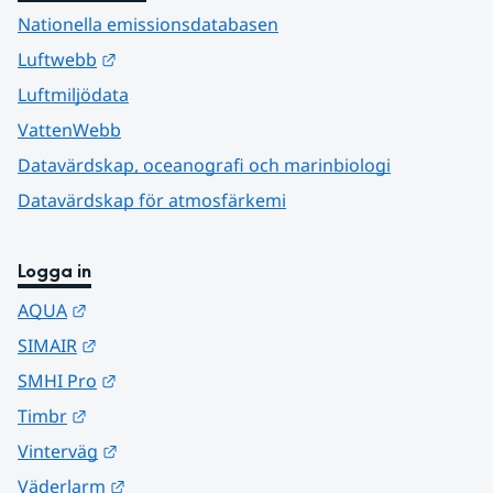
Nationella emissionsdatabasen
Länk till annan webbplats.
Luftwebb
Luftmiljödata
VattenWebb
Datavärdskap, oceanografi och marinbiologi
Datavärdskap för atmosfärkemi
Logga in
Länk till annan webbplats.
AQUA
Länk till annan webbplats.
SIMAIR
Länk till annan webbplats.
SMHI Pro
Länk till annan webbplats.
Timbr
Länk till annan webbplats.
Vinterväg
Länk till annan webbplats.
Väderlarm