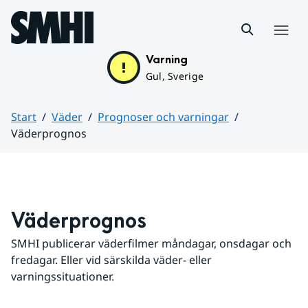
Hoppa till sidans innehåll
Meny
Varning
Gul, Sverige
Start
Väder
Prognoser och varningar
Väderprognos
Huvudinnehåll
Väderprognos
SMHI publicerar väderfilmer måndagar, onsdagar och 
fredagar. Eller vid särskilda väder- eller 
varningssituationer.