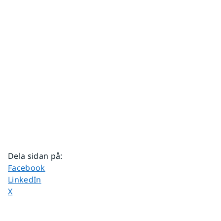
Dela sidan på
:
Dela sidan på
Facebook
Dela sidan på
LinkedIn
Dela sidan på
X