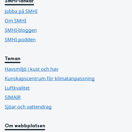
SMHI-länkar
Jobba på SMHI
Om SMHI
SMHI-bloggen
SMHI-podden
Teman
Havsmiljö i kust och hav
Kunskapscentrum för klimatanpassning
Luftkvalitet
SIMAIR
Sjöar och vattendrag
Om webbplatsen