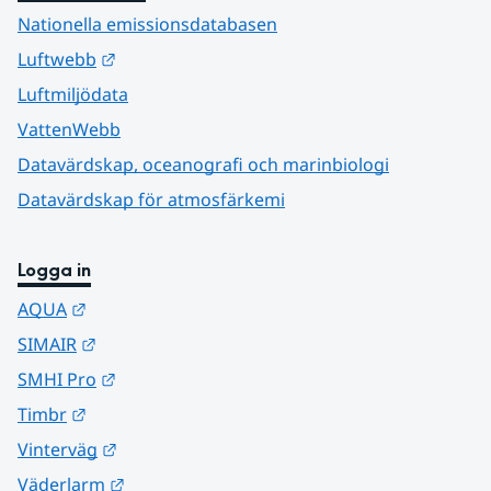
Nationella emissionsdatabasen
Länk till annan webbplats.
Luftwebb
Luftmiljödata
VattenWebb
Datavärdskap, oceanografi och marinbiologi
Datavärdskap för atmosfärkemi
Logga in
Länk till annan webbplats.
AQUA
Länk till annan webbplats.
SIMAIR
Länk till annan webbplats.
SMHI Pro
Länk till annan webbplats.
Timbr
Länk till annan webbplats.
Vinterväg
Länk till annan webbplats.
Väderlarm