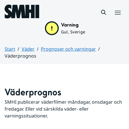
Hoppa till sidans innehåll
Meny
Varning
Gul, Sverige
Start
Väder
Prognoser och varningar
Väderprognos
Huvudinnehåll
Väderprognos
SMHI publicerar väderfilmer måndagar, onsdagar och 
fredagar. Eller vid särskilda väder- eller 
varningssituationer.