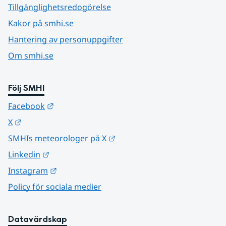
Tillgänglighetsredogörelse
Kakor på smhi.se
Hantering av personuppgifter
Om smhi.se
Följ SMHI
Länk till annan webbplats.
Facebook
Länk till annan webbplats.
X
Länk till annan webbplats.
SMHIs meteorologer på X
Länk till annan webbplats.
Linkedin
Länk till annan webbplats.
Instagram
Policy för sociala medier
Datavärdskap