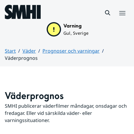
Hoppa till sidans innehåll
Meny
Varning
Gul, Sverige
Start
Väder
Prognoser och varningar
Väderprognos
Huvudinnehåll
Väderprognos
SMHI publicerar väderfilmer måndagar, onsdagar och 
fredagar. Eller vid särskilda väder- eller 
varningssituationer.