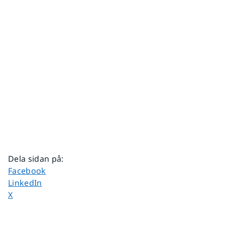
Dela sidan på
:
Dela sidan på
Facebook
Dela sidan på
LinkedIn
Dela sidan på
X