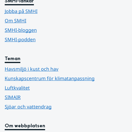
SMHI-länkar
Jobba på SMHI
Om SMHI
SMHI-bloggen
SMHI-podden
Teman
Havsmiljö i kust och hav
Kunskapscentrum för klimatanpassning
Luftkvalitet
SIMAIR
Sjöar och vattendrag
Om webbplatsen