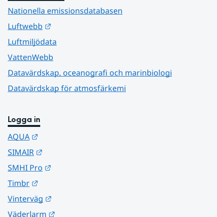
Nationella emissionsdatabasen
Länk till annan webbplats.
Luftwebb
Luftmiljödata
VattenWebb
Datavärdskap, oceanografi och marinbiologi
Datavärdskap för atmosfärkemi
Logga in
Länk till annan webbplats.
AQUA
Länk till annan webbplats.
SIMAIR
Länk till annan webbplats.
SMHI Pro
Länk till annan webbplats.
Timbr
Länk till annan webbplats.
Vinterväg
Länk till annan webbplats.
Väderlarm