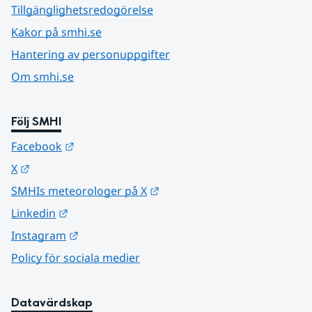
Tillgänglighetsredogörelse
Kakor på smhi.se
Hantering av personuppgifter
Om smhi.se
Följ SMHI
Länk till annan webbplats.
Facebook
Länk till annan webbplats.
X
Länk till annan webbplats.
SMHIs meteorologer på X
Länk till annan webbplats.
Linkedin
Länk till annan webbplats.
Instagram
Policy för sociala medier
Datavärdskap