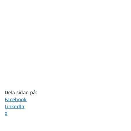
Dela sidan på
:
Dela sidan på
Facebook
Dela sidan på
LinkedIn
Dela sidan på
X