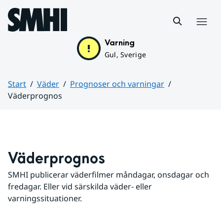
Hoppa till sidans innehåll
Meny
Varning
Gul, Sverige
Start
Väder
Prognoser och varningar
Väderprognos
Huvudinnehåll
Väderprognos
SMHI publicerar väderfilmer måndagar, onsdagar och 
fredagar. Eller vid särskilda väder- eller 
varningssituationer.