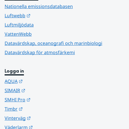
Nationella emissionsdatabasen
Länk till annan webbplats.
Luftwebb
Luftmiljödata
VattenWebb
Datavärdskap, oceanografi och marinbiologi
Datavärdskap för atmosfärkemi
Logga in
Länk till annan webbplats.
AQUA
Länk till annan webbplats.
SIMAIR
Länk till annan webbplats.
SMHI Pro
Länk till annan webbplats.
Timbr
Länk till annan webbplats.
Vinterväg
Länk till annan webbplats.
Väderlarm