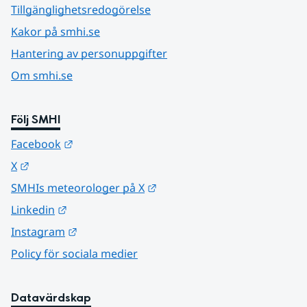
Tillgänglighetsredogörelse
Kakor på smhi.se
Hantering av personuppgifter
Om smhi.se
Följ SMHI
Länk till annan webbplats.
Facebook
Länk till annan webbplats.
X
Länk till annan webbplats.
SMHIs meteorologer på X
Länk till annan webbplats.
Linkedin
Länk till annan webbplats.
Instagram
Policy för sociala medier
Datavärdskap