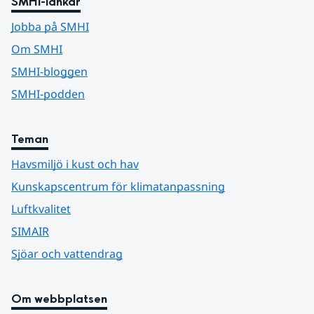
SMHI-länkar
Jobba på SMHI
Om SMHI
SMHI-bloggen
SMHI-podden
Teman
Havsmiljö i kust och hav
Kunskapscentrum för klimatanpassning
Luftkvalitet
SIMAIR
Sjöar och vattendrag
Om webbplatsen