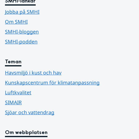
SMHI-länkar
Jobba på SMHI
Om SMHI
SMHI-bloggen
SMHI-podden
Teman
Havsmiljö i kust och hav
Kunskapscentrum för klimatanpassning
Luftkvalitet
SIMAIR
Sjöar och vattendrag
Om webbplatsen