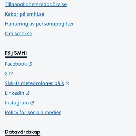
Tillgänglighetsredogörelse
Kakor på smhi.se
Hantering av personuppgifter
Om smhi.se
Följ SMHI
Länk till annan webbplats.
Facebook
Länk till annan webbplats.
X
Länk till annan webbplats.
SMHIs meteorologer på X
Länk till annan webbplats.
Linkedin
Länk till annan webbplats.
Instagram
Policy för sociala medier
Datavärdskap