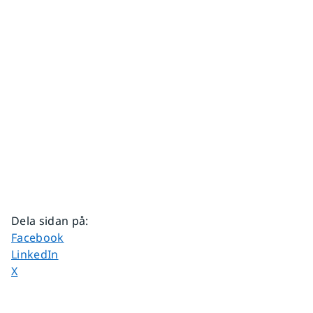
Dela sidan på
:
Dela sidan på
Facebook
Dela sidan på
LinkedIn
Dela sidan på
X