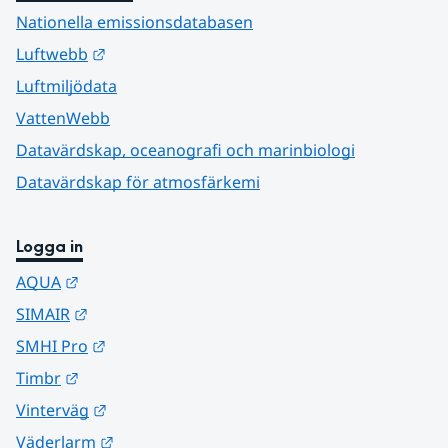
Nationella emissionsdatabasen
Länk till annan webbplats.
Luftwebb
Luftmiljödata
VattenWebb
Datavärdskap, oceanografi och marinbiologi
Datavärdskap för atmosfärkemi
Logga in
Länk till annan webbplats.
AQUA
Länk till annan webbplats.
SIMAIR
Länk till annan webbplats.
SMHI Pro
Länk till annan webbplats.
Timbr
Länk till annan webbplats.
Vinterväg
Länk till annan webbplats.
Väderlarm