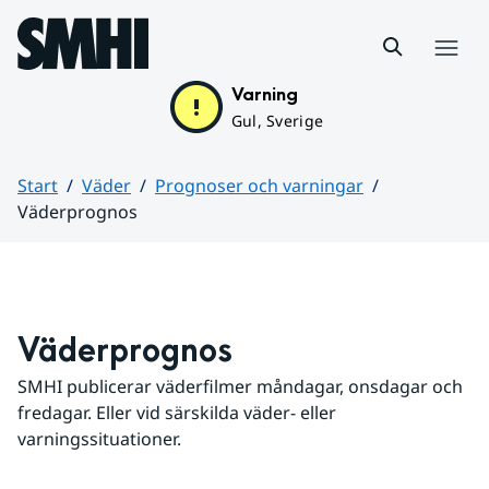
Hoppa till sidans innehåll
Meny
Varning
Gul, Sverige
Start
Väder
Prognoser och varningar
Väderprognos
Huvudinnehåll
Väderprognos
SMHI publicerar väderfilmer måndagar, onsdagar och 
fredagar. Eller vid särskilda väder- eller 
varningssituationer.