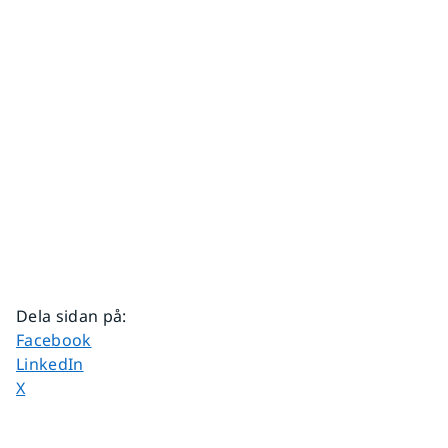
Dela sidan på
:
Dela sidan på
Facebook
Dela sidan på
LinkedIn
Dela sidan på
X