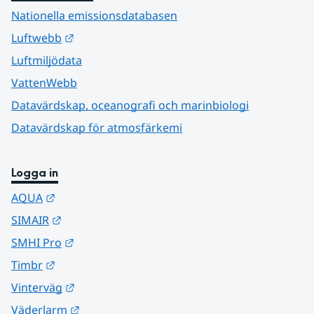
Nationella emissionsdatabasen
Länk till annan webbplats.
Luftwebb
Luftmiljödata
VattenWebb
Datavärdskap, oceanografi och marinbiologi
Datavärdskap för atmosfärkemi
Logga in
Länk till annan webbplats.
AQUA
Länk till annan webbplats.
SIMAIR
Länk till annan webbplats.
SMHI Pro
Länk till annan webbplats.
Timbr
Länk till annan webbplats.
Vinterväg
Länk till annan webbplats.
Väderlarm