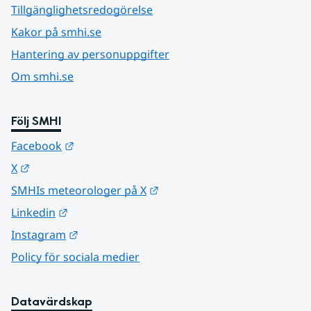
Tillgänglighetsredogörelse
Kakor på smhi.se
Hantering av personuppgifter
Om smhi.se
Följ SMHI
Länk till annan webbplats.
Facebook
Länk till annan webbplats.
X
Länk till annan webbplats.
SMHIs meteorologer på X
Länk till annan webbplats.
Linkedin
Länk till annan webbplats.
Instagram
Policy för sociala medier
Datavärdskap