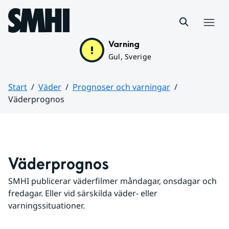
Hoppa till sidans innehåll
Meny
Varning
Gul, Sverige
Start
Väder
Prognoser och varningar
Väderprognos
Huvudinnehåll
Väderprognos
SMHI publicerar väderfilmer måndagar, onsdagar och 
fredagar. Eller vid särskilda väder- eller 
varningssituationer.