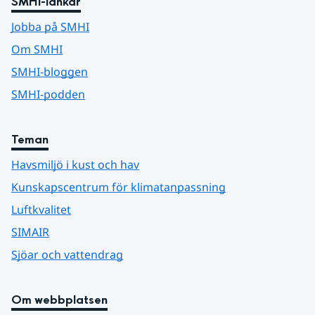
SMHI-länkar
Jobba på SMHI
Om SMHI
SMHI-bloggen
SMHI-podden
Teman
Havsmiljö i kust och hav
Kunskapscentrum för klimatanpassning
Luftkvalitet
SIMAIR
Sjöar och vattendrag
Om webbplatsen