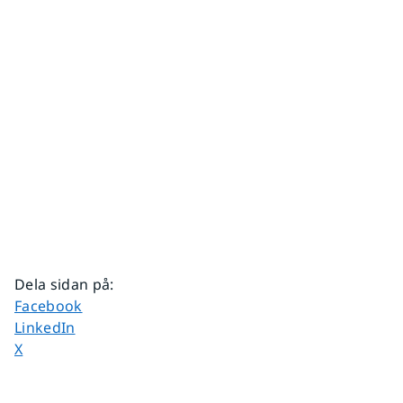
Dela sidan på
:
Dela sidan på
Facebook
Dela sidan på
LinkedIn
Dela sidan på
X