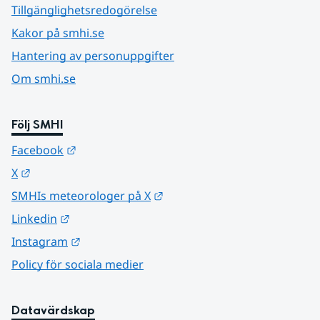
Tillgänglighetsredogörelse
Kakor på smhi.se
Hantering av personuppgifter
Om smhi.se
Följ SMHI
Länk till annan webbplats.
Facebook
Länk till annan webbplats.
X
Länk till annan webbplats.
SMHIs meteorologer på X
Länk till annan webbplats.
Linkedin
Länk till annan webbplats.
Instagram
Policy för sociala medier
Datavärdskap