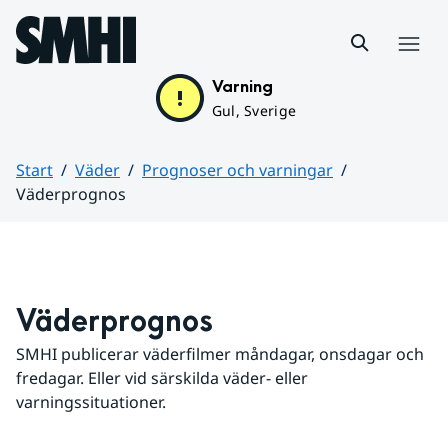
Hoppa till sidans innehåll
Meny
Varning
Gul, Sverige
Start
Väder
Prognoser och varningar
Väderprognos
Huvudinnehåll
Väderprognos
SMHI publicerar väderfilmer måndagar, onsdagar och 
fredagar. Eller vid särskilda väder- eller 
varningssituationer.