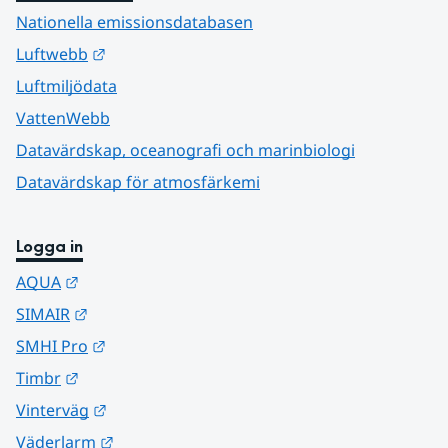
Nationella emissionsdatabasen
Länk till annan webbplats.
Luftwebb
Luftmiljödata
VattenWebb
Datavärdskap, oceanografi och marinbiologi
Datavärdskap för atmosfärkemi
Logga in
Länk till annan webbplats.
AQUA
Länk till annan webbplats.
SIMAIR
Länk till annan webbplats.
SMHI Pro
Länk till annan webbplats.
Timbr
Länk till annan webbplats.
Vinterväg
Länk till annan webbplats.
Väderlarm