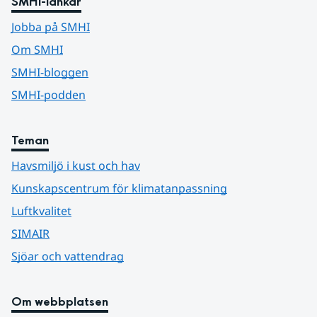
SMHI-länkar
Jobba på SMHI
Om SMHI
SMHI-bloggen
SMHI-podden
Teman
Havsmiljö i kust och hav
Kunskapscentrum för klimatanpassning
Luftkvalitet
SIMAIR
Sjöar och vattendrag
Om webbplatsen