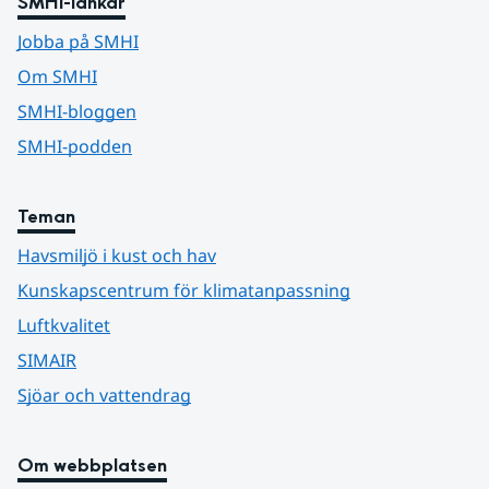
SMHI-länkar
Jobba på SMHI
Om SMHI
SMHI-bloggen
SMHI-podden
Teman
Havsmiljö i kust och hav
Kunskapscentrum för klimatanpassning
Luftkvalitet
SIMAIR
Sjöar och vattendrag
Om webbplatsen