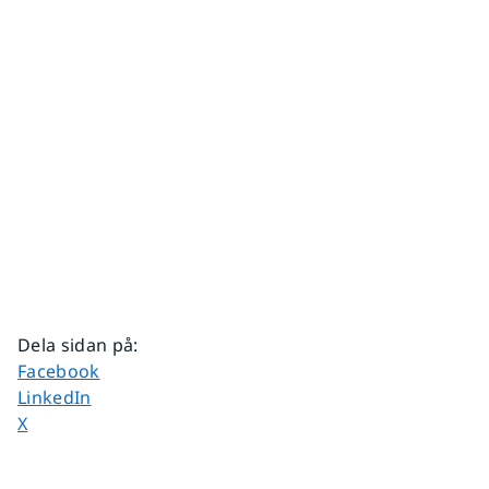
Dela sidan på
:
Dela sidan på
Facebook
Dela sidan på
LinkedIn
Dela sidan på
X