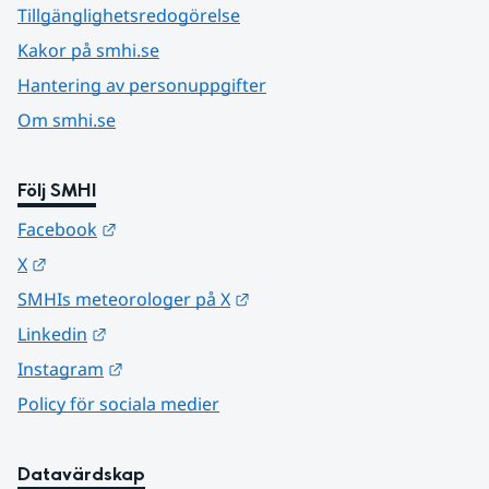
Tillgänglighetsredogörelse
Kakor på smhi.se
Hantering av personuppgifter
Om smhi.se
Följ SMHI
Länk till annan webbplats.
Facebook
Länk till annan webbplats.
X
Länk till annan webbplats.
SMHIs meteorologer på X
Länk till annan webbplats.
Linkedin
Länk till annan webbplats.
Instagram
Policy för sociala medier
Datavärdskap