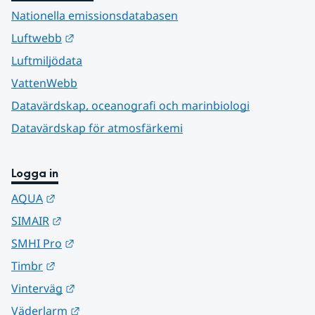
Nationella emissionsdatabasen
Länk till annan webbplats.
Luftwebb
Luftmiljödata
VattenWebb
Datavärdskap, oceanografi och marinbiologi
Datavärdskap för atmosfärkemi
Logga in
Länk till annan webbplats.
AQUA
Länk till annan webbplats.
SIMAIR
Länk till annan webbplats.
SMHI Pro
Länk till annan webbplats.
Timbr
Länk till annan webbplats.
Vinterväg
Länk till annan webbplats.
Väderlarm