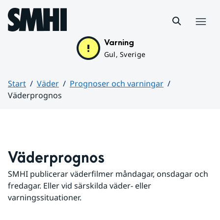
Hoppa till sidans innehåll
Meny
Varning
Gul, Sverige
Start
Väder
Prognoser och varningar
Väderprognos
Huvudinnehåll
Väderprognos
SMHI publicerar väderfilmer måndagar, onsdagar och 
fredagar. Eller vid särskilda väder- eller 
varningssituationer.