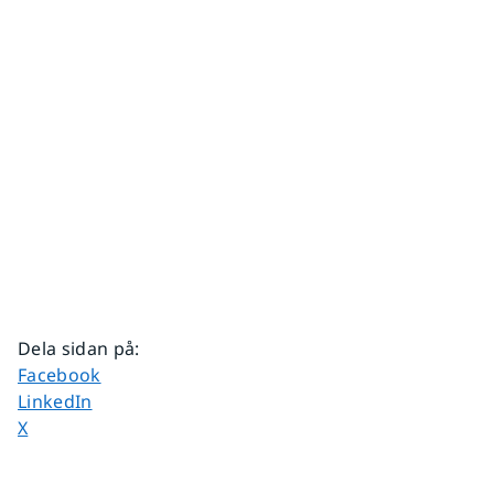
Dela sidan på
:
Dela sidan på
Facebook
Dela sidan på
LinkedIn
Dela sidan på
X