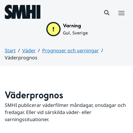
Hoppa till sidans innehåll
Meny
Varning
Gul, Sverige
Start
Väder
Prognoser och varningar
Väderprognos
Huvudinnehåll
Väderprognos
SMHI publicerar väderfilmer måndagar, onsdagar och 
fredagar. Eller vid särskilda väder- eller 
varningssituationer.