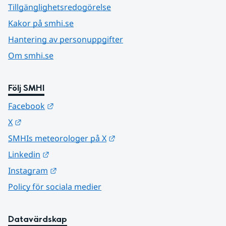
Tillgänglighetsredogörelse
Kakor på smhi.se
Hantering av personuppgifter
Om smhi.se
Följ SMHI
Länk till annan webbplats.
Facebook
Länk till annan webbplats.
X
Länk till annan webbplats.
SMHIs meteorologer på X
Länk till annan webbplats.
Linkedin
Länk till annan webbplats.
Instagram
Policy för sociala medier
Datavärdskap