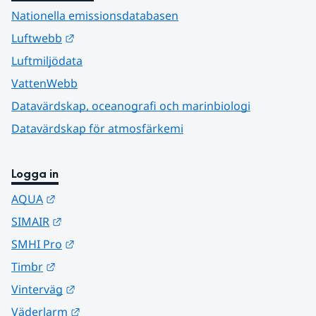
Nationella emissionsdatabasen
Länk till annan webbplats.
Luftwebb
Luftmiljödata
VattenWebb
Datavärdskap, oceanografi och marinbiologi
Datavärdskap för atmosfärkemi
Logga in
Länk till annan webbplats.
AQUA
Länk till annan webbplats.
SIMAIR
Länk till annan webbplats.
SMHI Pro
Länk till annan webbplats.
Timbr
Länk till annan webbplats.
Vinterväg
Länk till annan webbplats.
Väderlarm