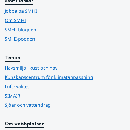
SMHI-länkar
Jobba på SMHI
Om SMHI
SMHI-bloggen
SMHI-podden
Teman
Havsmiljö i kust och hav
Kunskapscentrum för klimatanpassning
Luftkvalitet
SIMAIR
Sjöar och vattendrag
Om webbplatsen