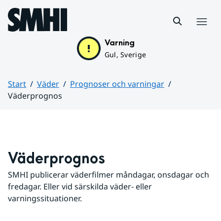
Hoppa till sidans innehåll
Meny
Varning
Gul, Sverige
Start
Väder
Prognoser och varningar
Väderprognos
Huvudinnehåll
Väderprognos
SMHI publicerar väderfilmer måndagar, onsdagar och 
fredagar. Eller vid särskilda väder- eller 
varningssituationer.