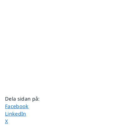
Dela sidan på
:
Dela sidan på
Facebook
Dela sidan på
LinkedIn
Dela sidan på
X