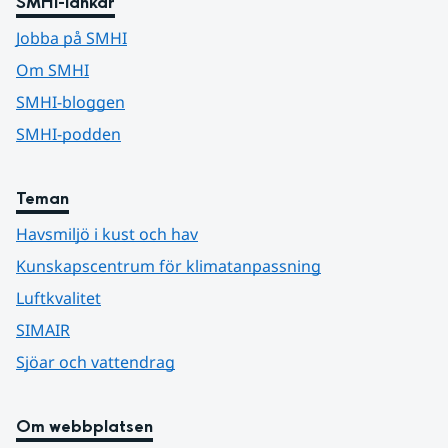
SMHI-länkar
Jobba på SMHI
Om SMHI
SMHI-bloggen
SMHI-podden
Teman
Havsmiljö i kust och hav
Kunskapscentrum för klimatanpassning
Luftkvalitet
SIMAIR
Sjöar och vattendrag
Om webbplatsen