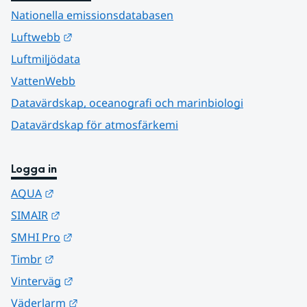
Nationella emissionsdatabasen
Länk till annan webbplats.
Luftwebb
Luftmiljödata
VattenWebb
Datavärdskap, oceanografi och marinbiologi
Datavärdskap för atmosfärkemi
Logga in
Länk till annan webbplats.
AQUA
Länk till annan webbplats.
SIMAIR
Länk till annan webbplats.
SMHI Pro
Länk till annan webbplats.
Timbr
Länk till annan webbplats.
Vinterväg
Länk till annan webbplats.
Väderlarm