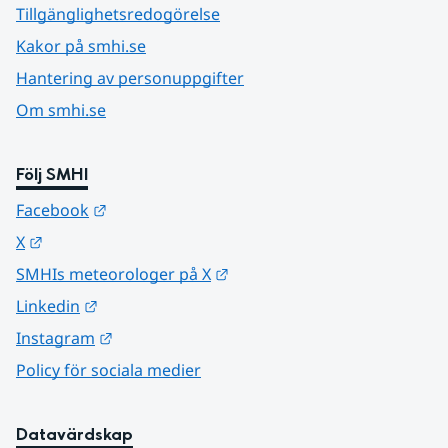
Tillgänglighetsredogörelse
Kakor på smhi.se
Hantering av personuppgifter
Om smhi.se
Följ SMHI
Länk till annan webbplats.
Facebook
Länk till annan webbplats.
X
Länk till annan webbplats.
SMHIs meteorologer på X
Länk till annan webbplats.
Linkedin
Länk till annan webbplats.
Instagram
Policy för sociala medier
Datavärdskap