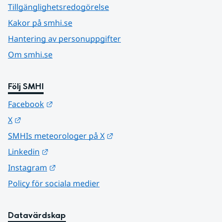
Tillgänglighetsredogörelse
Kakor på smhi.se
Hantering av personuppgifter
Om smhi.se
Följ SMHI
Länk till annan webbplats.
Facebook
Länk till annan webbplats.
X
Länk till annan webbplats.
SMHIs meteorologer på X
Länk till annan webbplats.
Linkedin
Länk till annan webbplats.
Instagram
Policy för sociala medier
Datavärdskap