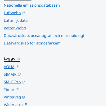
Nationella emissionsdatabasen
Länk till annan webbplats.
Luftwebb
Luftmiljödata
VattenWebb
Datavärdskap, oceanografi och marinbiologi
Datavärdskap för atmosfärkemi
Logga in
Länk till annan webbplats.
AQUA
Länk till annan webbplats.
SIMAIR
Länk till annan webbplats.
SMHI Pro
Länk till annan webbplats.
Timbr
Länk till annan webbplats.
Vinterväg
Länk till annan webbplats.
Väderlarm