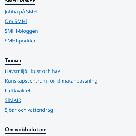
SMHI-länkar
Jobba på SMHI
Om SMHI
SMHI-bloggen
SMHI-podden
Teman
Havsmiljö i kust och hav
Kunskapscentrum för klimatanpassning
Luftkvalitet
SIMAIR
Sjöar och vattendrag
Om webbplatsen