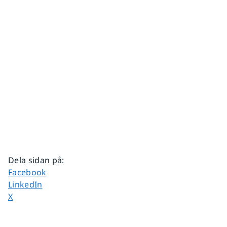
Dela sidan på
:
Dela sidan på
Facebook
Dela sidan på
LinkedIn
Dela sidan på
X