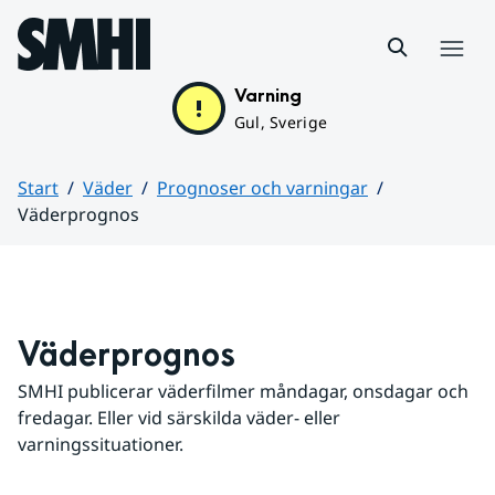
Hoppa till sidans innehåll
Meny
Varning
Gul, Sverige
Start
Väder
Prognoser och varningar
Väderprognos
Huvudinnehåll
Väderprognos
SMHI publicerar väderfilmer måndagar, onsdagar och 
fredagar. Eller vid särskilda väder- eller 
varningssituationer.