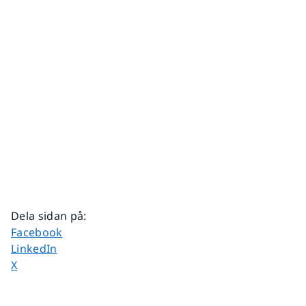
Dela sidan på
:
Dela sidan på
Facebook
Dela sidan på
LinkedIn
Dela sidan på
X