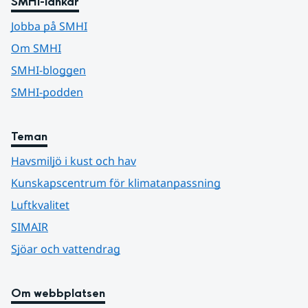
SMHI-länkar
Jobba på SMHI
Om SMHI
SMHI-bloggen
SMHI-podden
Teman
Havsmiljö i kust och hav
Kunskapscentrum för klimatanpassning
Luftkvalitet
SIMAIR
Sjöar och vattendrag
Om webbplatsen