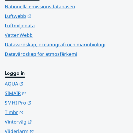
Nationella emissionsdatabasen
Länk till annan webbplats.
Luftwebb
Luftmiljödata
VattenWebb
Datavärdskap, oceanografi och marinbiologi
Datavärdskap för atmosfärkemi
Logga in
Länk till annan webbplats.
AQUA
Länk till annan webbplats.
SIMAIR
Länk till annan webbplats.
SMHI Pro
Länk till annan webbplats.
Timbr
Länk till annan webbplats.
Vinterväg
Länk till annan webbplats.
Väderlarm