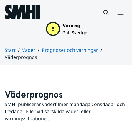
Hoppa till sidans innehåll
Meny
Varning
Gul, Sverige
Start
Väder
Prognoser och varningar
Väderprognos
Huvudinnehåll
Väderprognos
SMHI publicerar väderfilmer måndagar, onsdagar och 
fredagar. Eller vid särskilda väder- eller 
varningssituationer.