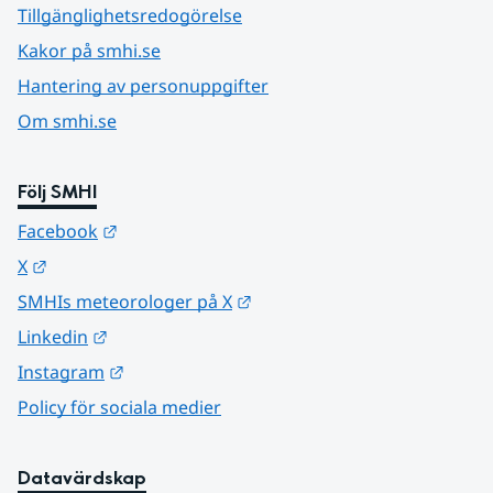
Tillgänglighetsredogörelse
Kakor på smhi.se
Hantering av personuppgifter
Om smhi.se
Följ SMHI
Länk till annan webbplats.
Facebook
Länk till annan webbplats.
X
Länk till annan webbplats.
SMHIs meteorologer på X
Länk till annan webbplats.
Linkedin
Länk till annan webbplats.
Instagram
Policy för sociala medier
Datavärdskap