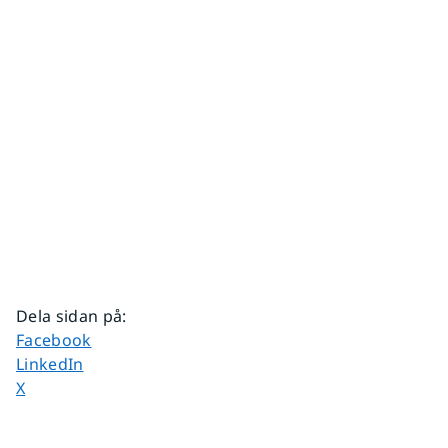
Dela sidan på
:
Dela sidan på
Facebook
Dela sidan på
LinkedIn
Dela sidan på
X