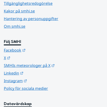
Tillgänglighetsredogörelse
Kakor på smhi.se
Hantering av personuppgifter
Om smhi.se
Följ SMHI
Länk till annan webbplats.
Facebook
Länk till annan webbplats.
X
Länk till annan webbplats.
SMHIs meteorologer på X
Länk till annan webbplats.
Linkedin
Länk till annan webbplats.
Instagram
Policy för sociala medier
Datavärdskap