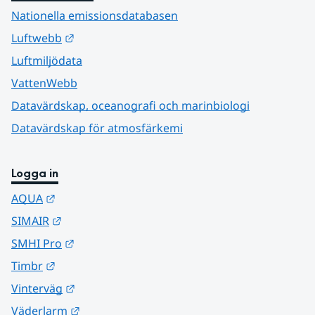
Nationella emissionsdatabasen
Länk till annan webbplats.
Luftwebb
Luftmiljödata
VattenWebb
Datavärdskap, oceanografi och marinbiologi
Datavärdskap för atmosfärkemi
Logga in
Länk till annan webbplats.
AQUA
Länk till annan webbplats.
SIMAIR
Länk till annan webbplats.
SMHI Pro
Länk till annan webbplats.
Timbr
Länk till annan webbplats.
Vinterväg
Länk till annan webbplats.
Väderlarm