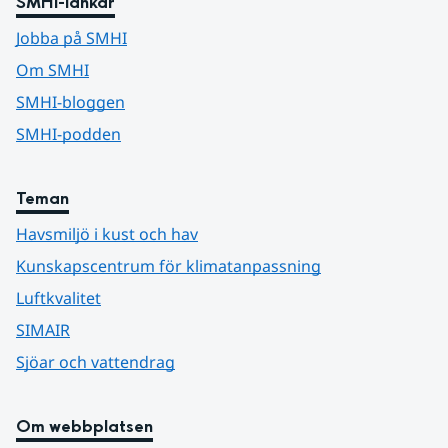
SMHI-länkar
Jobba på SMHI
Om SMHI
SMHI-bloggen
SMHI-podden
Teman
Havsmiljö i kust och hav
Kunskapscentrum för klimatanpassning
Luftkvalitet
SIMAIR
Sjöar och vattendrag
Om webbplatsen