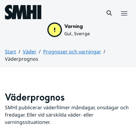
Hoppa till sidans innehåll
Meny
Varning
Gul, Sverige
Start
Väder
Prognoser och varningar
Väderprognos
Huvudinnehåll
Väderprognos
SMHI publicerar väderfilmer måndagar, onsdagar och 
fredagar. Eller vid särskilda väder- eller 
varningssituationer.