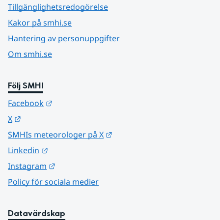
Tillgänglighetsredogörelse
Kakor på smhi.se
Hantering av personuppgifter
Om smhi.se
Följ SMHI
Länk till annan webbplats.
Facebook
Länk till annan webbplats.
X
Länk till annan webbplats.
SMHIs meteorologer på X
Länk till annan webbplats.
Linkedin
Länk till annan webbplats.
Instagram
Policy för sociala medier
Datavärdskap