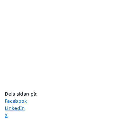
Dela sidan på
:
Dela sidan på
Facebook
Dela sidan på
LinkedIn
Dela sidan på
X