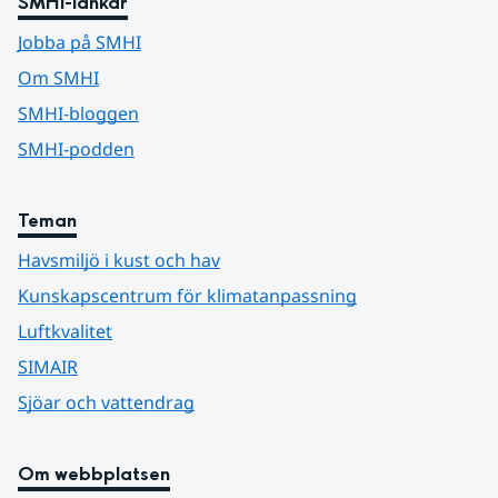
SMHI-länkar
Jobba på SMHI
Om SMHI
SMHI-bloggen
SMHI-podden
Teman
Havsmiljö i kust och hav
Kunskapscentrum för klimatanpassning
Luftkvalitet
SIMAIR
Sjöar och vattendrag
Om webbplatsen