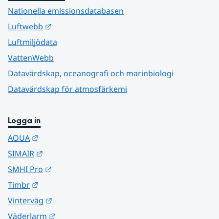
Nationella emissionsdatabasen
Länk till annan webbplats.
Luftwebb
Luftmiljödata
VattenWebb
Datavärdskap, oceanografi och marinbiologi
Datavärdskap för atmosfärkemi
Logga in
Länk till annan webbplats.
AQUA
Länk till annan webbplats.
SIMAIR
Länk till annan webbplats.
SMHI Pro
Länk till annan webbplats.
Timbr
Länk till annan webbplats.
Vinterväg
Länk till annan webbplats.
Väderlarm