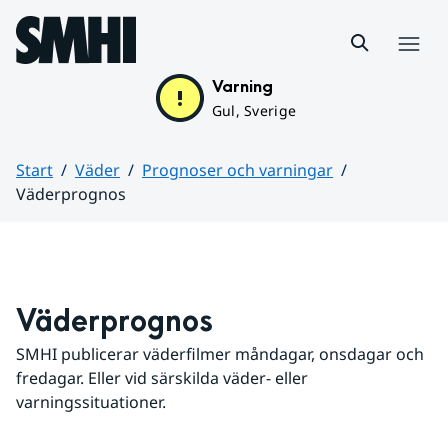
Hoppa till sidans innehåll
Meny
Varning
Gul, Sverige
Start
Väder
Prognoser och varningar
Väderprognos
Huvudinnehåll
Väderprognos
SMHI publicerar väderfilmer måndagar, onsdagar och 
fredagar. Eller vid särskilda väder- eller 
varningssituationer.