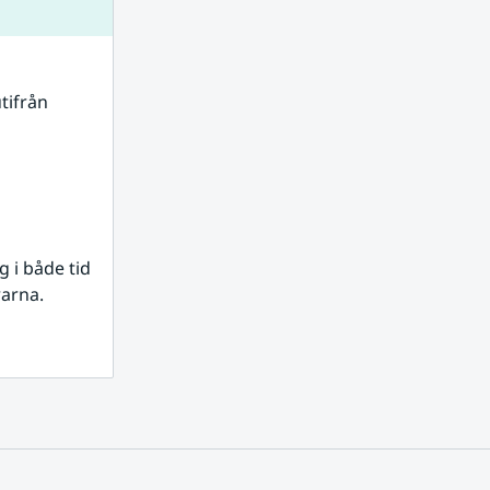
tifrån 
i både tid 
rarna.