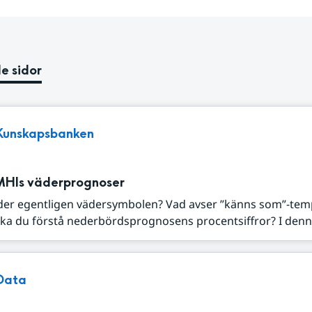
e sidor
Kunskapsbanken
MHIs väderprognoser
der egentligen vädersymbolen? Vad avser ”känns som”-tem
ka du förstå nederbördsprognosens procentsiffror? I denna
Data