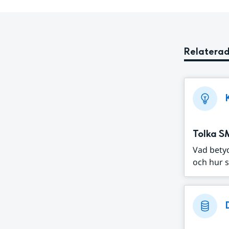
Relaterad
Tolka S
Vad bety
och hur s