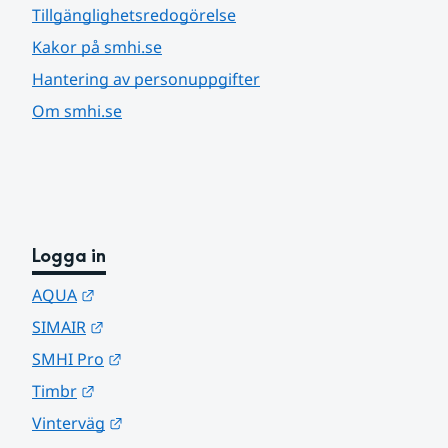
Tillgänglighetsredogörelse
Kakor på smhi.se
Hantering av personuppgifter
Om smhi.se
Logga in
Länk till annan webbplats.
AQUA
Länk till annan webbplats.
SIMAIR
Länk till annan webbplats.
SMHI Pro
Länk till annan webbplats.
Timbr
Länk till annan webbplats.
Vinterväg