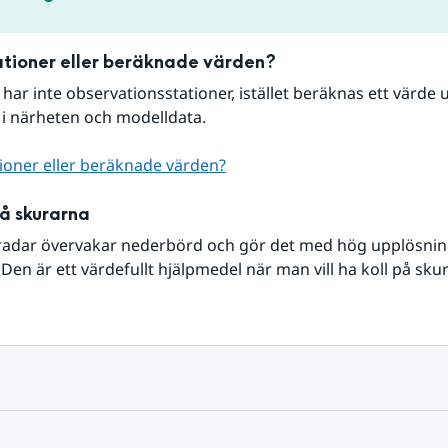
tioner eller beräknade värden?
r har inte observationsstationer, istället beräknas ett värde u
 i närheten och modelldata.
ioner eller beräknade värden?
på skurarna
radar övervakar nederbörd och gör det med hög upplösning 
Den är ett värdefullt hjälpmedel när man vill ha koll på sku