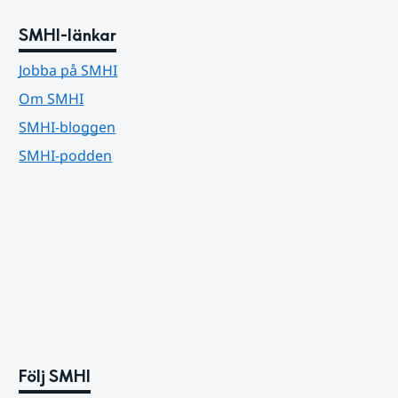
SMHI-länkar
Jobba på SMHI
Om SMHI
SMHI-bloggen
SMHI-podden
Följ SMHI