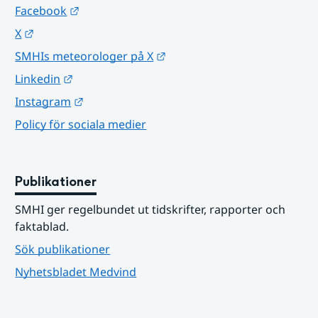
Länk till annan webbplats.
Facebook
Länk till annan webbplats.
X
Länk till annan webbplats.
SMHIs meteorologer på X
Länk till annan webbplats.
Linkedin
Länk till annan webbplats.
Instagram
Policy för sociala medier
Publikationer
SMHI ger regelbundet ut tidskrifter, rapporter och 
faktablad.
Sök publikationer
Nyhetsbladet Medvind