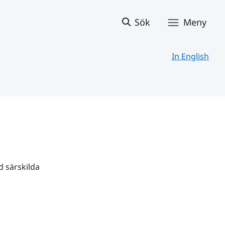
Sök
Meny
In English
 särskilda 