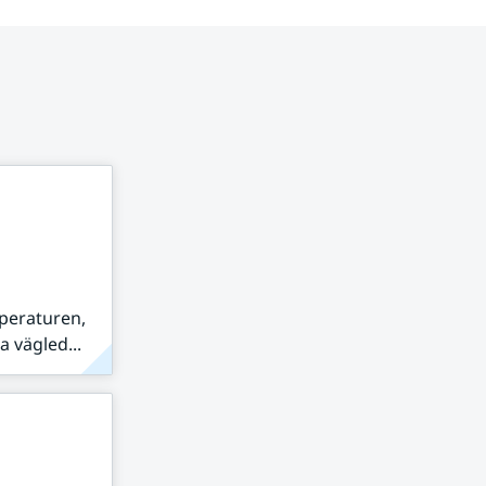
peraturen,
 vägled...