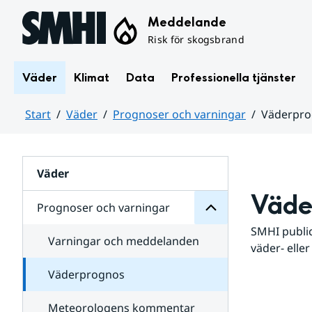
Hoppa till sidans innehåll
Meddelande
Risk för skogsbrand
Väder
Klimat
Data
Professionella tjänster
Start
Väder
Prognoser och varningar
Väderpr
varningar
och
Huvudinnehåll
Prognoser
för
Undersidor
Väder
Väde
Prognoser och varningar
SMHI public
Varningar och meddelanden
väder- eller
Väderprognos
Meteorologens kommentar