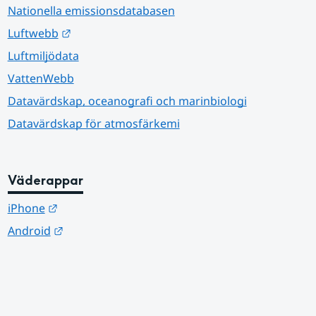
Nationella emissionsdatabasen
Länk till annan webbplats.
Luftwebb
Luftmiljödata
VattenWebb
Datavärdskap, oceanografi och marinbiologi
Datavärdskap för atmosfärkemi
Väderappar
Länk till annan webbplats.
iPhone
Länk till annan webbplats.
Android