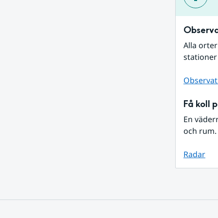
Observa
Alla orte
stationer
Observat
Få koll 
En väder
och rum. 
Radar