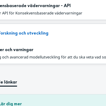
ensbaserade vädervarningar - API
r API för Konsekvensbaserade vädervarningar
Forskning och utveckling
er och varningar
 och avancerad modellutveckling för att du ska veta vad s
e länkar
Lär dig mer