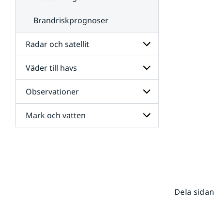
Brandriskprognoser
Radar och satellit
Väder till havs
Undersidor
för
Radar
Observationer
Undersidor
och
för
satellit
Väder
Mark och vatten
Undersidor
till
för
havs
Observationer
Undersidor
för
Mark
och
vatten
Dela sidan