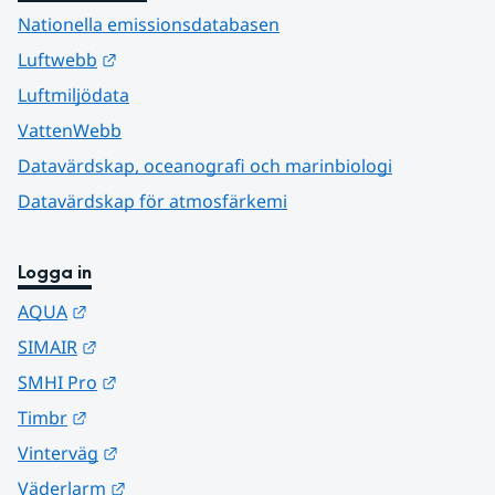
Nationella emissionsdatabasen
Länk till annan webbplats.
Luftwebb
Luftmiljödata
VattenWebb
Datavärdskap, oceanografi och marinbiologi
Datavärdskap för atmosfärkemi
Logga in
Länk till annan webbplats.
AQUA
Länk till annan webbplats.
SIMAIR
Länk till annan webbplats.
SMHI Pro
Länk till annan webbplats.
Timbr
Länk till annan webbplats.
Vinterväg
Länk till annan webbplats.
Väderlarm