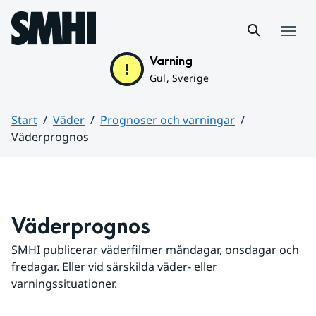
Hoppa till sidans innehåll
Meny
Varning
Gul, Sverige
Start
Väder
Prognoser och varningar
Väderprognos
Huvudinnehåll
Väderprognos
SMHI publicerar väderfilmer måndagar, onsdagar och 
fredagar. Eller vid särskilda väder- eller 
varningssituationer.