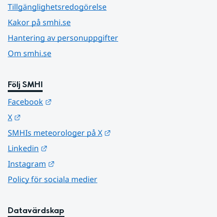
Tillgänglighetsredogörelse
Kakor på smhi.se
Hantering av personuppgifter
Om smhi.se
Följ SMHI
Länk till annan webbplats.
Facebook
Länk till annan webbplats.
X
Länk till annan webbplats.
SMHIs meteorologer på X
Länk till annan webbplats.
Linkedin
Länk till annan webbplats.
Instagram
Policy för sociala medier
Datavärdskap