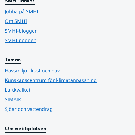
SMHI-länkar
Jobba på SMHI
Om SMHI
SMHI-bloggen
SMHI-podden
Teman
Havsmiljö i kust och hav
Kunskapscentrum för klimatanpassning
Luftkvalitet
SIMAIR
Sjöar och vattendrag
Om webbplatsen