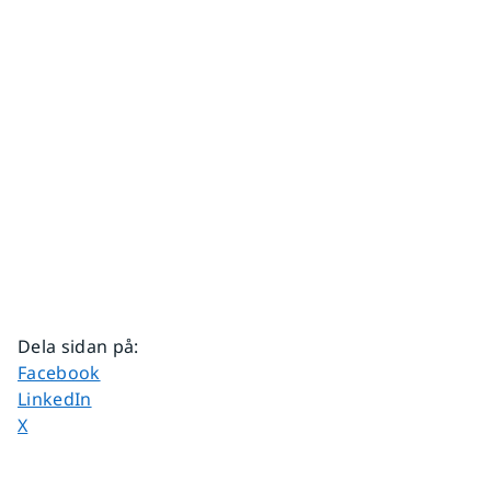
Dela sidan på
:
Dela sidan på
Facebook
Dela sidan på
LinkedIn
Dela sidan på
X