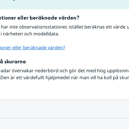
tioner eller beräknade värden?
r har inte observationsstationer, istället beräknas ett värde u
 i närheten och modelldata.
ioner eller beräknade värden?
på skurarna
radar övervakar nederbörd och gör det med hög upplösning 
Den är ett värdefullt hjälpmedel när man vill ha koll på sku