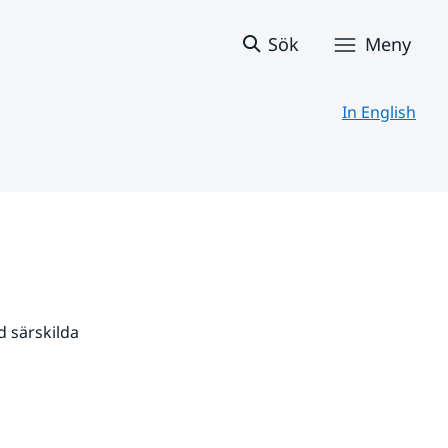
Sök
Meny
In English
 särskilda 