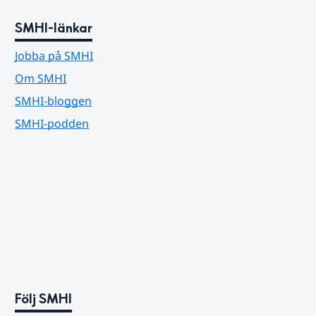
SMHI-länkar
Jobba på SMHI
Om SMHI
SMHI-bloggen
SMHI-podden
Följ SMHI