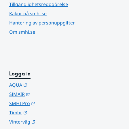
Tillgänglighetsredogörelse
Kakor på smhi.se
Hantering av personuppgifter
Om smhi.se
Logga in
Länk till annan webbplats.
AQUA
Länk till annan webbplats.
SIMAIR
Länk till annan webbplats.
SMHI Pro
Länk till annan webbplats.
Timbr
Länk till annan webbplats.
Vinterväg