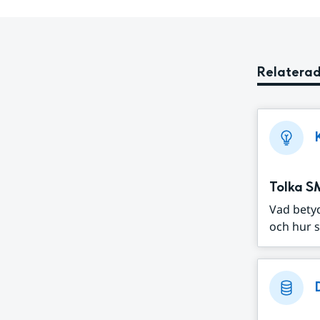
Relaterad
Tolka S
Vad bety
och hur s