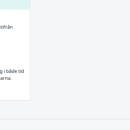
tifrån 
i både tid 
rarna.