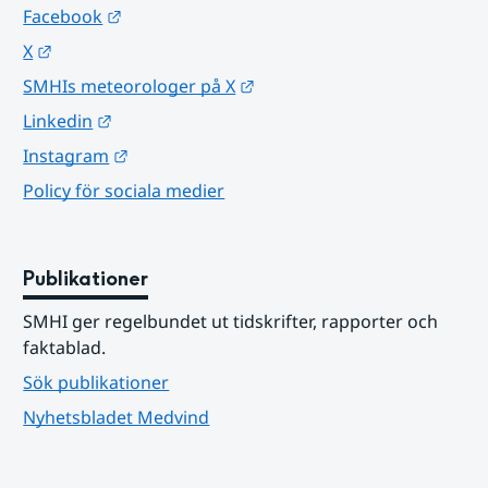
Länk till annan webbplats.
Facebook
Länk till annan webbplats.
X
Länk till annan webbplats.
SMHIs meteorologer på X
Länk till annan webbplats.
Linkedin
Länk till annan webbplats.
Instagram
Policy för sociala medier
Publikationer
SMHI ger regelbundet ut tidskrifter, rapporter och 
faktablad.
Sök publikationer
Nyhetsbladet Medvind