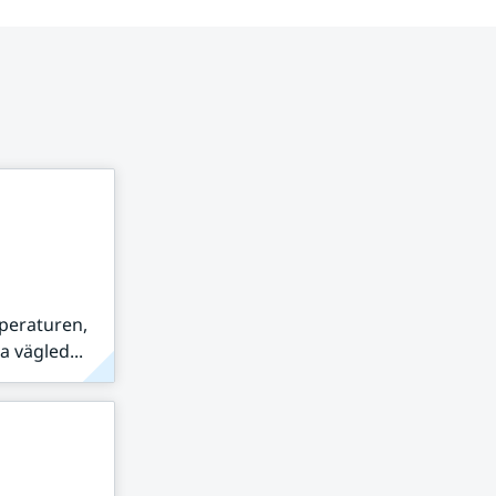
peraturen,
 vägled...