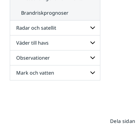
Brandriskprognoser
Radar och satellit
Väder till havs
Undersidor
för
Radar
Observationer
Undersidor
och
för
satellit
Väder
Mark och vatten
Undersidor
till
för
havs
Observationer
Undersidor
för
Mark
och
vatten
Dela sidan