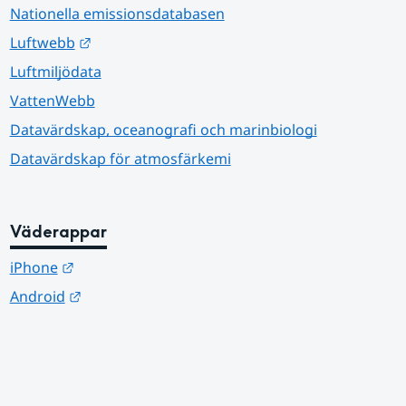
Nationella emissionsdatabasen
Länk till annan webbplats.
Luftwebb
Luftmiljödata
VattenWebb
Datavärdskap, oceanografi och marinbiologi
Datavärdskap för atmosfärkemi
Väderappar
Länk till annan webbplats.
iPhone
Länk till annan webbplats.
Android