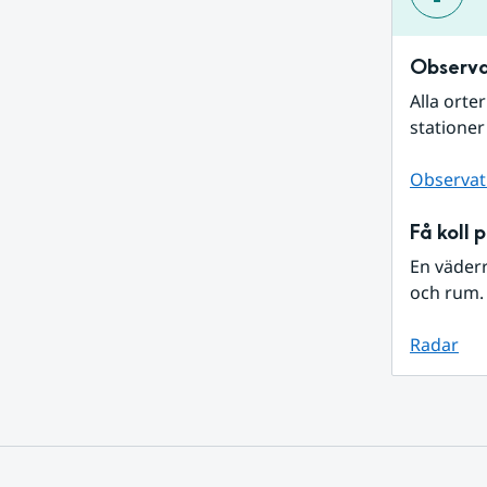
Observa
Alla orte
stationer
Observat
Få koll 
En väder
och rum. 
Radar