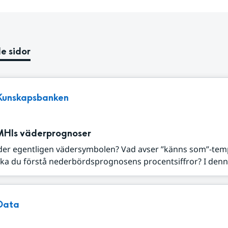
e sidor
Kunskapsbanken
MHIs väderprognoser
der egentligen vädersymbolen? Vad avser ”känns som”-tem
ka du förstå nederbördsprognosens procentsiffror? I denna
Data