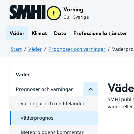
Hoppa till sidans innehåll
Varning
Gul, Sverige
Väder
Klimat
Data
Professionella tjänster
Start
Väder
Prognoser och varningar
Väderpr
varningar
och
Huvudinnehåll
Prognoser
för
Undersidor
Väder
Väde
Prognoser och varningar
SMHI public
Varningar och meddelanden
väder- eller
Väderprognos
Meteorologens kommentar