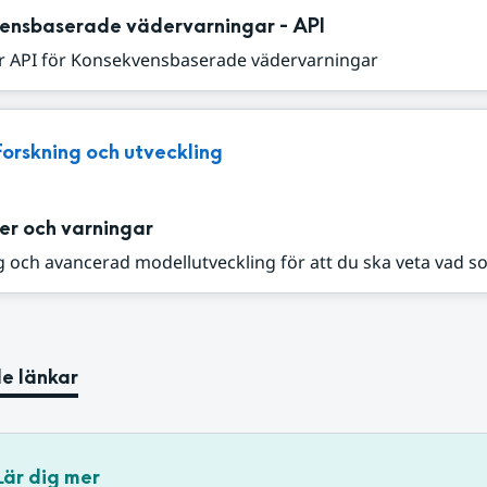
ensbaserade vädervarningar - API
r API för Konsekvensbaserade vädervarningar
Forskning och utveckling
er och varningar
 och avancerad modellutveckling för att du ska veta vad s
e länkar
Lär dig mer