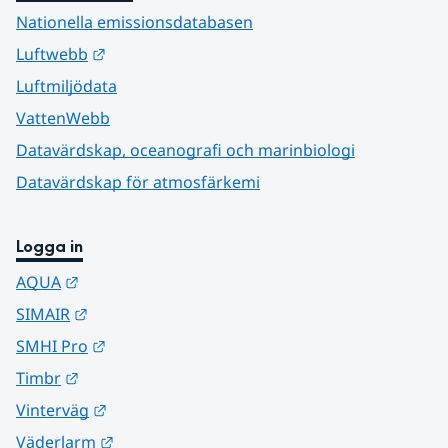
Nationella emissionsdatabasen
Länk till annan webbplats.
Luftwebb
Luftmiljödata
VattenWebb
Datavärdskap, oceanografi och marinbiologi
Datavärdskap för atmosfärkemi
Logga in
Länk till annan webbplats.
AQUA
Länk till annan webbplats.
SIMAIR
Länk till annan webbplats.
SMHI Pro
Länk till annan webbplats.
Timbr
Länk till annan webbplats.
Vinterväg
Länk till annan webbplats.
Väderlarm