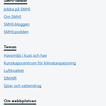
SMHI-länkar
Jobba på SMHI
Om SMHI
SMHI-bloggen
SMHI-podden
Teman
Havsmiljö i kust och hav
Kunskapscentrum för klimatanpassning
Luftkvalitet
SIMAIR
Sjöar och vattendrag
Om webbplatsen