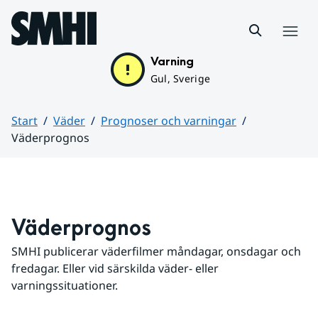
Hoppa till sidans innehåll
Meny
Varning
Gul, Sverige
Start
Väder
Prognoser och varningar
Väderprognos
Huvudinnehåll
Väderprognos
SMHI publicerar väderfilmer måndagar, onsdagar och 
fredagar. Eller vid särskilda väder- eller 
varningssituationer.