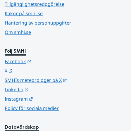
Tillgänglighetsredogörelse
Kakor på smhi.se
Hantering av personuppgifter
Om smhi.se
Följ SMHI
Länk till annan webbplats.
Facebook
Länk till annan webbplats.
X
Länk till annan webbplats.
SMHIs meteorologer på X
Länk till annan webbplats.
Linkedin
Länk till annan webbplats.
Instagram
Policy för sociala medier
Datavärdskap