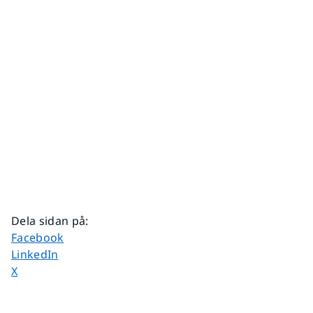
Dela sidan på
:
Dela sidan på
Facebook
Dela sidan på
LinkedIn
Dela sidan på
X