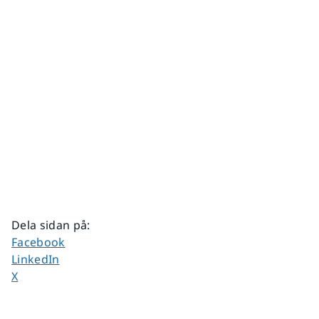
Dela sidan på
:
Dela sidan på
Facebook
Dela sidan på
LinkedIn
Dela sidan på
X