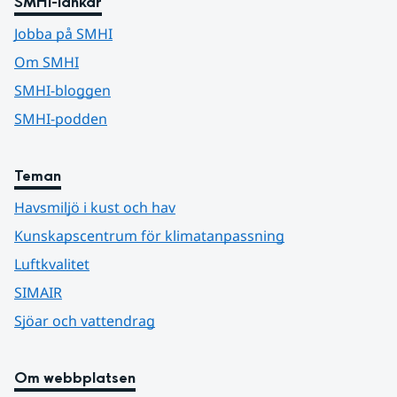
SMHI-länkar
Jobba på SMHI
Om SMHI
SMHI-bloggen
SMHI-podden
Teman
Havsmiljö i kust och hav
Kunskapscentrum för klimatanpassning
Luftkvalitet
SIMAIR
Sjöar och vattendrag
Om webbplatsen