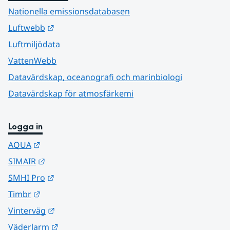
Nationella emissionsdatabasen
Länk till annan webbplats.
Luftwebb
Luftmiljödata
VattenWebb
Datavärdskap, oceanografi och marinbiologi
Datavärdskap för atmosfärkemi
Logga in
Länk till annan webbplats.
AQUA
Länk till annan webbplats.
SIMAIR
Länk till annan webbplats.
SMHI Pro
Länk till annan webbplats.
Timbr
Länk till annan webbplats.
Vinterväg
Länk till annan webbplats.
Väderlarm