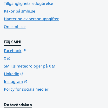
Tillgänglighetsredogörelse
Kakor på smhi.se
Hantering av personuppgifter
Om smhi.se
Följ SMHI
Länk till annan webbplats.
Facebook
Länk till annan webbplats.
X
Länk till annan webbplats.
SMHIs meteorologer på X
Länk till annan webbplats.
Linkedin
Länk till annan webbplats.
Instagram
Policy för sociala medier
Datavärdskap