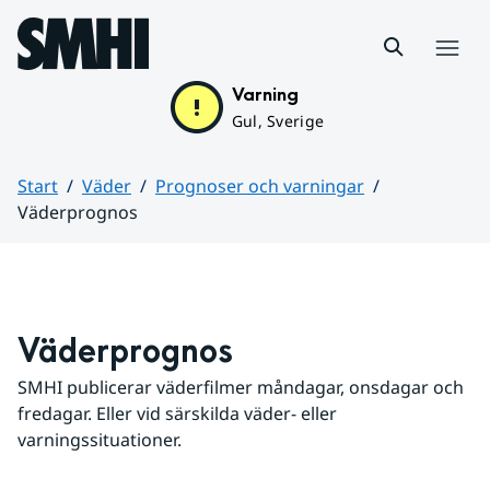
Hoppa till sidans innehåll
Meny
Varning
Gul, Sverige
Start
Väder
Prognoser och varningar
Väderprognos
Huvudinnehåll
Väderprognos
SMHI publicerar väderfilmer måndagar, onsdagar och 
fredagar. Eller vid särskilda väder- eller 
varningssituationer.