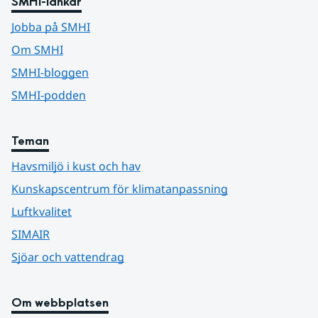
SMHI-länkar
Jobba på SMHI
Om SMHI
SMHI-bloggen
SMHI-podden
Teman
Havsmiljö i kust och hav
Kunskapscentrum för klimatanpassning
Luftkvalitet
SIMAIR
Sjöar och vattendrag
Om webbplatsen