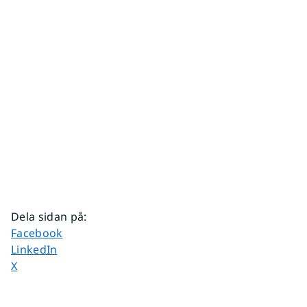
Dela sidan på
:
Dela sidan på
Facebook
Dela sidan på
LinkedIn
Dela sidan på
X