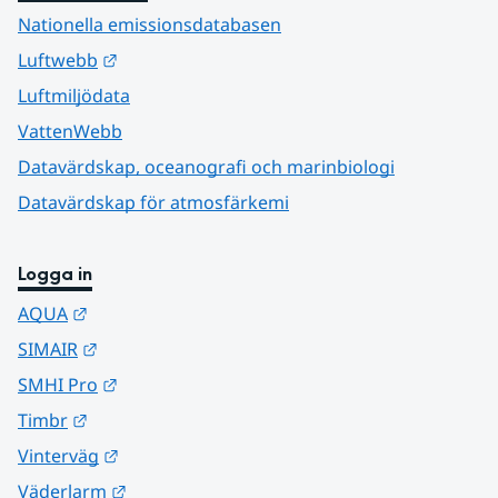
Nationella emissionsdatabasen
Länk till annan webbplats.
Luftwebb
Luftmiljödata
VattenWebb
Datavärdskap, oceanografi och marinbiologi
Datavärdskap för atmosfärkemi
Logga in
Länk till annan webbplats.
AQUA
Länk till annan webbplats.
SIMAIR
Länk till annan webbplats.
SMHI Pro
Länk till annan webbplats.
Timbr
Länk till annan webbplats.
Vinterväg
Länk till annan webbplats.
Väderlarm