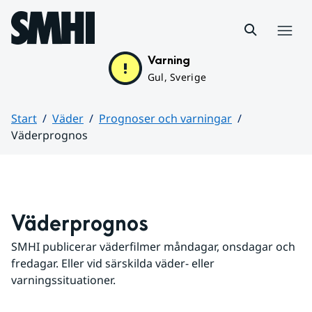
Hoppa till sidans innehåll
Meny
Varning
Gul, Sverige
Start
Väder
Prognoser och varningar
Väderprognos
Huvudinnehåll
Väderprognos
SMHI publicerar väderfilmer måndagar, onsdagar och 
fredagar. Eller vid särskilda väder- eller 
varningssituationer.