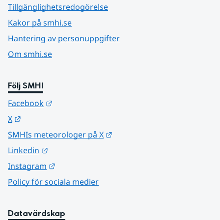
Tillgänglighetsredogörelse
Kakor på smhi.se
Hantering av personuppgifter
Om smhi.se
Följ SMHI
Länk till annan webbplats.
Facebook
Länk till annan webbplats.
X
Länk till annan webbplats.
SMHIs meteorologer på X
Länk till annan webbplats.
Linkedin
Länk till annan webbplats.
Instagram
Policy för sociala medier
Datavärdskap