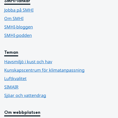
SMHI-länkar
Jobba på SMHI
Om SMHI
SMHI-bloggen
SMHI-podden
Teman
Havsmiljö i kust och hav
Kunskapscentrum för klimatanpassning
Luftkvalitet
SIMAIR
Sjöar och vattendrag
Om webbplatsen