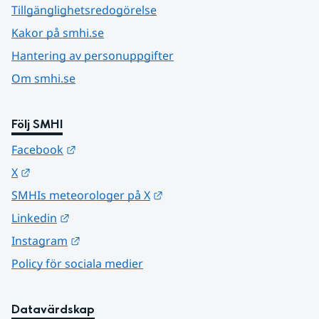
Tillgänglighetsredogörelse
Kakor på smhi.se
Hantering av personuppgifter
Om smhi.se
Följ SMHI
Länk till annan webbplats.
Facebook
Länk till annan webbplats.
X
Länk till annan webbplats.
SMHIs meteorologer på X
Länk till annan webbplats.
Linkedin
Länk till annan webbplats.
Instagram
Policy för sociala medier
Datavärdskap