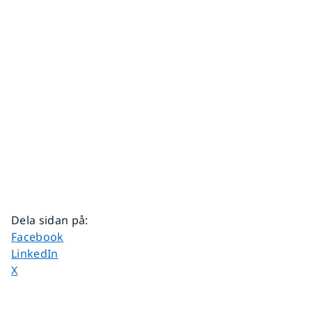
Dela sidan på
:
Dela sidan på
Facebook
Dela sidan på
LinkedIn
Dela sidan på
X