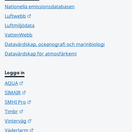
Nationella emissionsdatabasen
Länk till annan webbplats.
Luftwebb
Luftmiljödata
VattenWebb
Datavärdskap, oceanografi och marinbiologi
Datavärdskap för atmosfärkemi
Logga in
Länk till annan webbplats.
AQUA
Länk till annan webbplats.
SIMAIR
Länk till annan webbplats.
SMHI Pro
Länk till annan webbplats.
Timbr
Länk till annan webbplats.
Vinterväg
Länk till annan webbplats.
Väderlarm