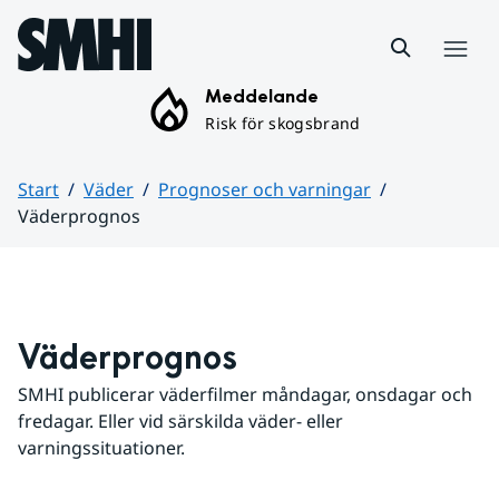
Hoppa till sidans innehåll
Meny
Meddelande
Risk för skogsbrand
Start
Väder
Prognoser och varningar
Väderprognos
Huvudinnehåll
Väderprognos
SMHI publicerar väderfilmer måndagar, onsdagar och 
fredagar. Eller vid särskilda väder- eller 
varningssituationer.