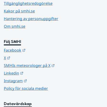
Tillgänglighetsredogörelse
Kakor på smhi.se
Hantering av personuppgifter
Om smhi.se
Följ SMHI
Länk till annan webbplats.
Facebook
Länk till annan webbplats.
X
Länk till annan webbplats.
SMHIs meteorologer på X
Länk till annan webbplats.
Linkedin
Länk till annan webbplats.
Instagram
Policy för sociala medier
Datavärdskap