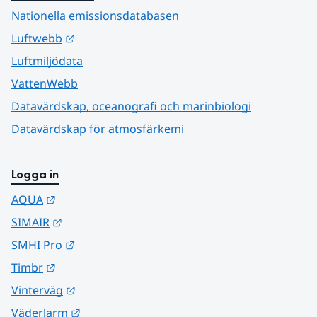
Nationella emissionsdatabasen
Länk till annan webbplats.
Luftwebb
Luftmiljödata
VattenWebb
Datavärdskap, oceanografi och marinbiologi
Datavärdskap för atmosfärkemi
Logga in
Länk till annan webbplats.
AQUA
Länk till annan webbplats.
SIMAIR
Länk till annan webbplats.
SMHI Pro
Länk till annan webbplats.
Timbr
Länk till annan webbplats.
Vinterväg
Länk till annan webbplats.
Väderlarm