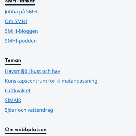
SMHI-länkar
Jobba på SMHI
Om SMHI
SMHI-bloggen
SMHI-podden
Teman
Havsmiljö i kust och hav
Kunskapscentrum för klimatanpassning
Luftkvalitet
SIMAIR
Sjöar och vattendrag
Om webbplatsen