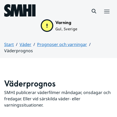
Hoppa till sidans innehåll
Meny
Varning
Gul, Sverige
Start
Väder
Prognoser och varningar
Väderprognos
Huvudinnehåll
Väderprognos
SMHI publicerar väderfilmer måndagar, onsdagar och 
fredagar. Eller vid särskilda väder- eller 
varningssituationer.