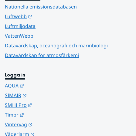
Nationella emissionsdatabasen
Länk till annan webbplats.
Luftwebb
Luftmiljödata
VattenWebb
Datavärdskap, oceanografi och marinbiologi
Datavärdskap för atmosfärkemi
Logga in
Länk till annan webbplats.
AQUA
Länk till annan webbplats.
SIMAIR
Länk till annan webbplats.
SMHI Pro
Länk till annan webbplats.
Timbr
Länk till annan webbplats.
Vinterväg
Länk till annan webbplats.
Väderlarm