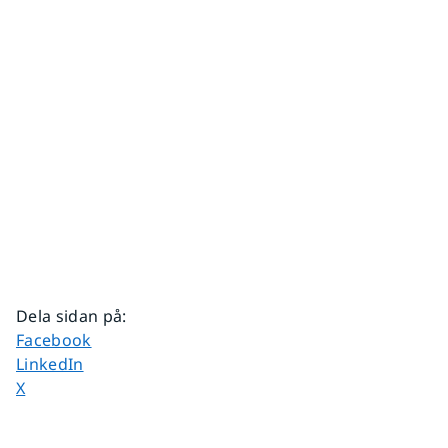
Dela sidan på
:
Dela sidan på
Facebook
Dela sidan på
LinkedIn
Dela sidan på
X