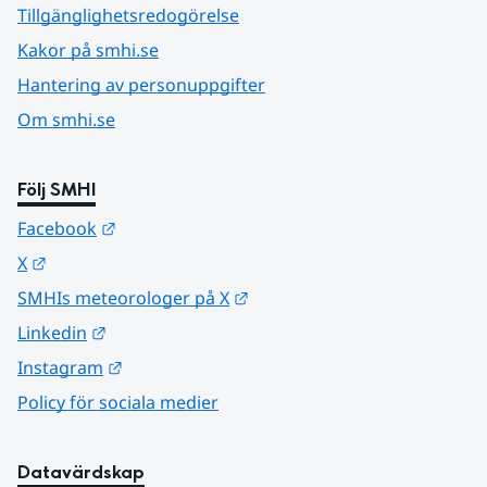
Tillgänglighetsredogörelse
Kakor på smhi.se
Hantering av personuppgifter
Om smhi.se
Följ SMHI
Länk till annan webbplats.
Facebook
Länk till annan webbplats.
X
Länk till annan webbplats.
SMHIs meteorologer på X
Länk till annan webbplats.
Linkedin
Länk till annan webbplats.
Instagram
Policy för sociala medier
Datavärdskap