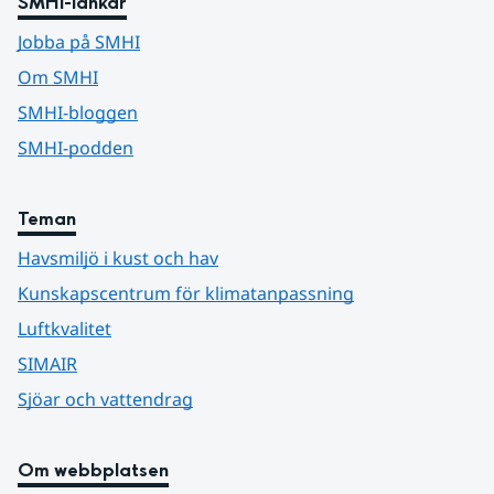
SMHI-länkar
Jobba på SMHI
Om SMHI
SMHI-bloggen
SMHI-podden
Teman
Havsmiljö i kust och hav
Kunskapscentrum för klimatanpassning
Luftkvalitet
SIMAIR
Sjöar och vattendrag
Om webbplatsen