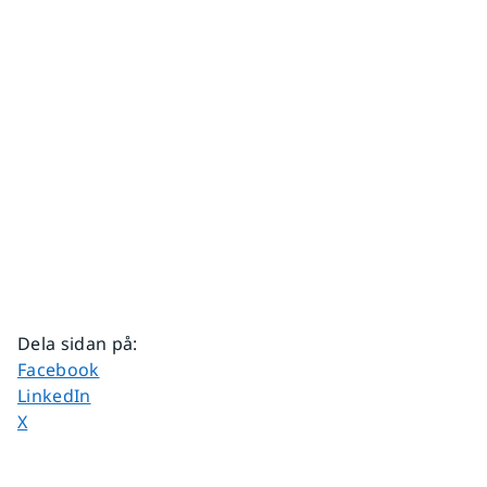
Dela sidan på
:
Dela sidan på
Facebook
Dela sidan på
LinkedIn
Dela sidan på
X