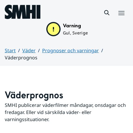
Hoppa till sidans innehåll
Meny
Varning
Gul, Sverige
Start
Väder
Prognoser och varningar
Väderprognos
Huvudinnehåll
Väderprognos
SMHI publicerar väderfilmer måndagar, onsdagar och 
fredagar. Eller vid särskilda väder- eller 
varningssituationer.