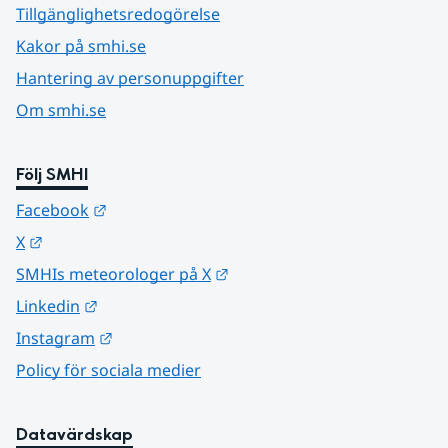
Tillgänglighetsredogörelse
Kakor på smhi.se
Hantering av personuppgifter
Om smhi.se
Följ SMHI
Länk till annan webbplats.
Facebook
Länk till annan webbplats.
X
Länk till annan webbplats.
SMHIs meteorologer på X
Länk till annan webbplats.
Linkedin
Länk till annan webbplats.
Instagram
Policy för sociala medier
Datavärdskap