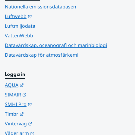
Nationella emissionsdatabasen
Länk till annan webbplats.
Luftwebb
Luftmiljödata
VattenWebb
Datavärdskap, oceanografi och marinbiologi
Datavärdskap för atmosfärkemi
Logga in
Länk till annan webbplats.
AQUA
Länk till annan webbplats.
SIMAIR
Länk till annan webbplats.
SMHI Pro
Länk till annan webbplats.
Timbr
Länk till annan webbplats.
Vinterväg
Länk till annan webbplats.
Väderlarm