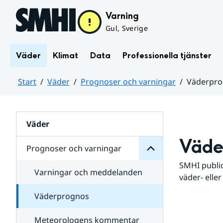
Hoppa till sidans innehåll
Varning
Gul, Sverige
Väder
Klimat
Data
Professionella tjänster
Start
Väder
Prognoser och varningar
Väderpr
varningar
och
Huvudinnehåll
Prognoser
för
Undersidor
Väder
Väde
Prognoser och varningar
SMHI public
Varningar och meddelanden
väder- eller
Väderprognos
Meteorologens kommentar