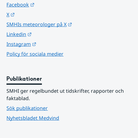
Länk till annan webbplats.
Facebook
Länk till annan webbplats.
X
Länk till annan webbplats.
SMHIs meteorologer på X
Länk till annan webbplats.
Linkedin
Länk till annan webbplats.
Instagram
Policy för sociala medier
Publikationer
SMHI ger regelbundet ut tidskrifter, rapporter och 
faktablad.
Sök publikationer
Nyhetsbladet Medvind