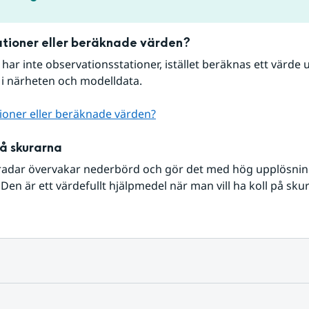
tioner eller beräknade värden?
r har inte observationsstationer, istället beräknas ett värde u
 i närheten och modelldata.
ioner eller beräknade värden?
på skurarna
radar övervakar nederbörd och gör det med hög upplösning 
Den är ett värdefullt hjälpmedel när man vill ha koll på sku