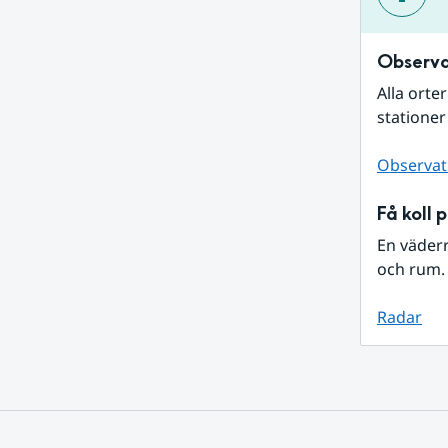
Observa
Alla orte
stationer
Observat
Få koll 
En väder
och rum. 
Radar