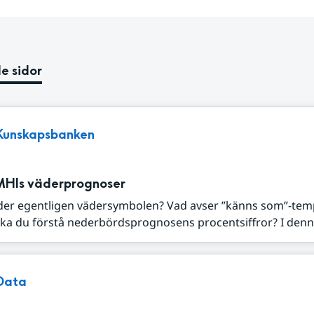
e sidor
Kunskapsbanken
MHIs väderprognoser
der egentligen vädersymbolen? Vad avser ”känns som”-tem
ka du förstå nederbördsprognosens procentsiffror? I denna
Data