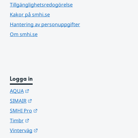
Tillgänglighetsredogörelse
Kakor på smhi.se
Hantering av personuppgifter
Om smhi.se
Logga in
Länk till annan webbplats.
AQUA
Länk till annan webbplats.
SIMAIR
Länk till annan webbplats.
SMHI Pro
Länk till annan webbplats.
Timbr
Länk till annan webbplats.
Vinterväg