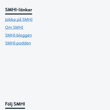
SMHI-länkar
Jobba på SMHI
Om SMHI
SMHI-bloggen
SMHI-podden
Följ SMHI