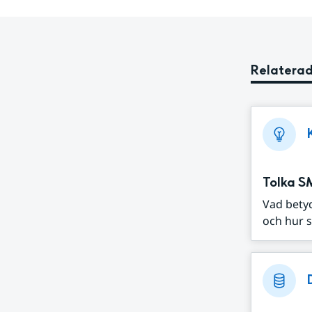
Relaterad
Tolka S
Vad bety
och hur s