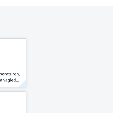
peraturen,
 vägled...