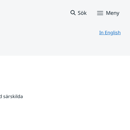
Sök
Meny
In English
 särskilda 