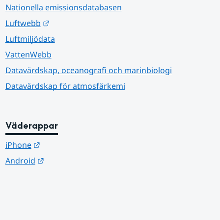
Nationella emissionsdatabasen
Länk till annan webbplats.
Luftwebb
Luftmiljödata
VattenWebb
Datavärdskap, oceanografi och marinbiologi
Datavärdskap för atmosfärkemi
Väderappar
Länk till annan webbplats.
iPhone
Länk till annan webbplats.
Android