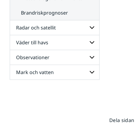
Brandriskprognoser
Radar och satellit
Väder till havs
Undersidor
för
Radar
Observationer
Undersidor
och
för
satellit
Väder
Mark och vatten
Undersidor
till
för
havs
Observationer
Undersidor
för
Mark
och
vatten
Dela sidan