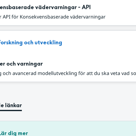
ensbaserade vädervarningar - API
r API för Konsekvensbaserade vädervarningar
Forskning och utveckling
er och varningar
 och avancerad modellutveckling för att du ska veta vad s
e länkar
Lär dig mer