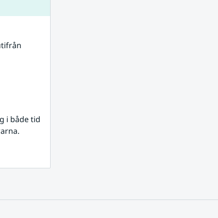
tifrån 
i både tid 
rarna.