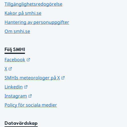
Tillgänglighetsredogörelse
Kakor på smhi.se
Hantering av personuppgifter
Om smhi.se
Följ SMHI
Länk till annan webbplats.
Facebook
Länk till annan webbplats.
X
Länk till annan webbplats.
SMHIs meteorologer på X
Länk till annan webbplats.
Linkedin
Länk till annan webbplats.
Instagram
Policy för sociala medier
Datavärdskap