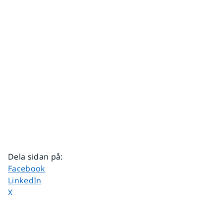
Dela sidan på
:
Dela sidan på
Facebook
Dela sidan på
LinkedIn
Dela sidan på
X