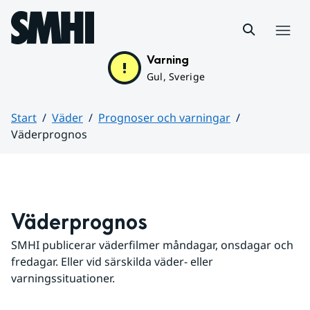
Hoppa till sidans innehåll
Meny
Varning
Gul, Sverige
Start
Väder
Prognoser och varningar
Väderprognos
Huvudinnehåll
Väderprognos
SMHI publicerar väderfilmer måndagar, onsdagar och 
fredagar. Eller vid särskilda väder- eller 
varningssituationer.