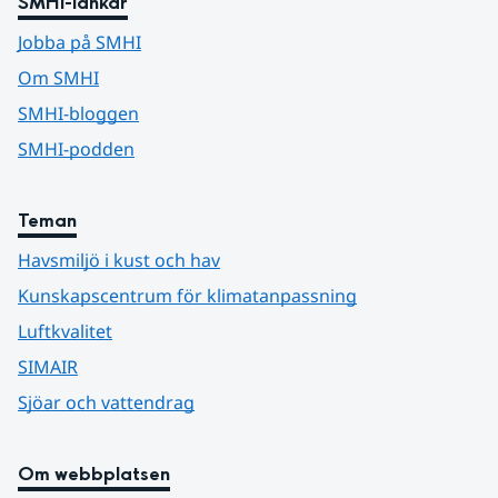
SMHI-länkar
Jobba på SMHI
Om SMHI
SMHI-bloggen
SMHI-podden
Teman
Havsmiljö i kust och hav
Kunskapscentrum för klimatanpassning
Luftkvalitet
SIMAIR
Sjöar och vattendrag
Om webbplatsen