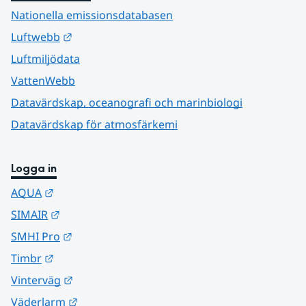
Nationella emissionsdatabasen
Länk till annan webbplats.
Luftwebb
Luftmiljödata
VattenWebb
Datavärdskap, oceanografi och marinbiologi
Datavärdskap för atmosfärkemi
Logga in
Länk till annan webbplats.
AQUA
Länk till annan webbplats.
SIMAIR
Länk till annan webbplats.
SMHI Pro
Länk till annan webbplats.
Timbr
Länk till annan webbplats.
Vinterväg
Länk till annan webbplats.
Väderlarm